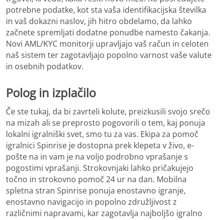
potrebne podatke, kot sta vaša identifikacijska številka
in vaš dokazni naslov, jih hitro obdelamo, da lahko
začnete spremljati dodatne ponudbe namesto čakanja.
Novi AML/KYC monitorji upravljajo vaš račun in celoten
naš sistem ter zagotavljajo popolno varnost vaše valute
in osebnih podatkov.
Polog in izplačilo
Če ste tukaj, da bi zavrteli kolute, preizkusili svojo srečo
na mizah ali se preprosto pogovorili o tem, kaj ponuja
lokalni igralniški svet, smo tu za vas. Ekipa za pomoč
igralnici Spinrise je dostopna prek klepeta v živo, e-
pošte na in vam je na voljo podrobno vprašanje s
pogostimi vprašanji. Strokovnjaki lahko pričakujejo
točno in strokovno pomoč 24 ur na dan. Mobilna
spletna stran Spinrise ponuja enostavno igranje,
enostavno navigacijo in popolno združljivost z
različnimi napravami, kar zagotavlja najboljšo igralno