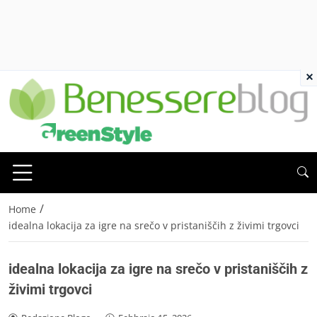
×
/
Home
idealna lokacija za igre na srečo v pristaniščih z živimi trgovci
idealna lokacija za igre na srečo v pristaniščih z
živimi trgovci