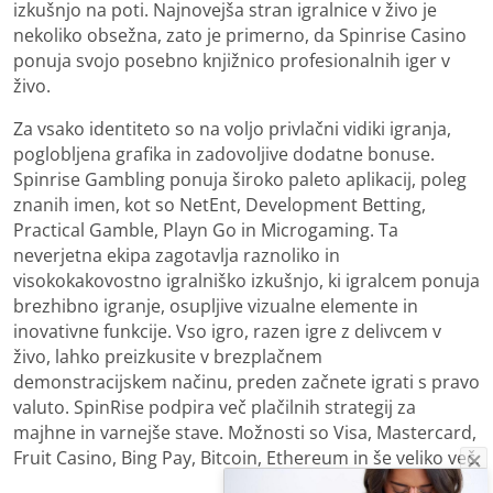
izkušnjo na poti. Najnovejša stran igralnice v živo je
nekoliko obsežna, zato je primerno, da Spinrise Casino
ponuja svojo posebno knjižnico profesionalnih iger v
živo.
Za vsako identiteto so na voljo privlačni vidiki igranja,
poglobljena grafika in zadovoljive dodatne bonuse.
Spinrise Gambling ponuja široko paleto aplikacij, poleg
znanih imen, kot so NetEnt, Development Betting,
Practical Gamble, Playn Go in Microgaming. Ta
neverjetna ekipa zagotavlja raznoliko in
visokokakovostno igralniško izkušnjo, ki igralcem ponuja
brezhibno igranje, osupljive vizualne elemente in
inovativne funkcije. Vso igro, razen igre z delivcem v
živo, lahko preizkusite v brezplačnem
demonstracijskem načinu, preden začnete igrati s pravo
valuto. SpinRise podpira več plačilnih strategij za
majhne in varnejše stave. Možnosti so Visa, Mastercard,
Fruit Casino, Bing Pay, Bitcoin, Ethereum in še veliko več.