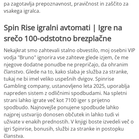
pa zagotavlja prepoznavnost, pravičnost in zaščito za
vsakega igralca.
Spin Rise igralni avtomati | Igre na
srečo 100-odstotno brezplačne
Nekajkrat smo zahtevali stalno obvestilo, moj osebni VIP
vodja "Bruno" ignorira vse zahteve glede izjem, če me
njegove dodatne ponudbe ne prepričajo, da ohranim
članstvo. Glede na to, kako slaba je služba za stranke,
tukaj ne bi imel veliko uspešnih dvigov. Spinrise
Gambling company, ustanovljeno leta 2025, uporablja
napreden sistem z odličnimi spodbudami. Na spletni
strani lahko igrate več kot 7100 iger s prijetno
spodbudo. Najnovejše ponujene spodbude lahko
najprej ustvarijo donosen občutek in lahko tudi vi
uživate v enakih prednostih. V knjigi boste izvedeli več o
igri Spinrise, bonusih, službi za stranke in postopku
članstva.