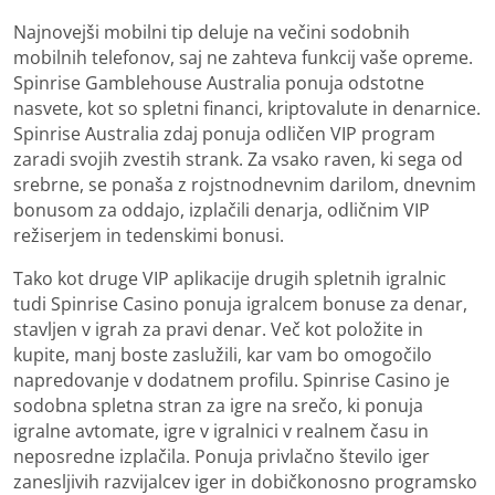
Najnovejši mobilni tip deluje na večini sodobnih
mobilnih telefonov, saj ne zahteva funkcij vaše opreme.
Spinrise Gamblehouse Australia ponuja odstotne
nasvete, kot so spletni financi, kriptovalute in denarnice.
Spinrise Australia zdaj ponuja odličen VIP program
zaradi svojih zvestih strank. Za vsako raven, ki sega od
srebrne, se ponaša z rojstnodnevnim darilom, dnevnim
bonusom za oddajo, izplačili denarja, odličnim VIP
režiserjem in tedenskimi bonusi.
Tako kot druge VIP aplikacije drugih spletnih igralnic
tudi Spinrise Casino ponuja igralcem bonuse za denar,
stavljen v igrah za pravi denar. Več kot položite in
kupite, manj boste zaslužili, kar vam bo omogočilo
napredovanje v dodatnem profilu. Spinrise Casino je
sodobna spletna stran za igre na srečo, ki ponuja
igralne avtomate, igre v igralnici v realnem času in
neposredne izplačila. Ponuja privlačno število iger
zanesljivih razvijalcev iger in dobičkonosno programsko