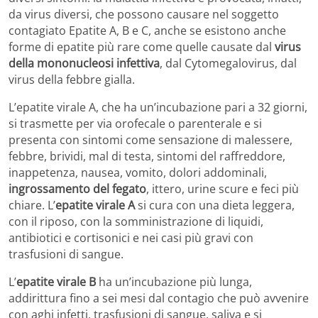
da virus diversi, che possono causare nel soggetto
contagiato Epatite A, B e C, anche se esistono anche
forme di epatite più rare come quelle causate dal
virus
della mononucleosi infettiva
, dal Cytomegalovirus, dal
virus della febbre gialla.
L’epatite virale A, che ha un’incubazione pari a 32 giorni,
si trasmette per via orofecale o parenterale e si
presenta con sintomi come sensazione di malessere,
febbre, brividi, mal di testa, sintomi del raffreddore,
inappetenza, nausea, vomito, dolori addominali,
ingrossamento del fegato
, ittero, urine scure e feci più
chiare. L’
epatite virale A
si cura con una dieta leggera,
con il riposo, con la somministrazione di liquidi,
antibiotici e cortisonici e nei casi più gravi con
trasfusioni di sangue.
L’
epatite virale B
ha un’incubazione più lunga,
addirittura fino a sei mesi dal contagio che può avvenire
con aghi infetti, trasfusioni di sangue, saliva e si