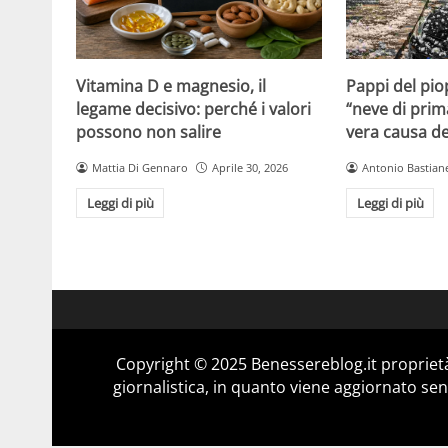
Vitamina D e magnesio, il
Pappi del pio
legame decisivo: perché i valori
“neve di prim
possono non salire
vera causa del
Mattia Di Gennaro
Aprile 30, 2026
Antonio Bastiane
Leggi di più
Leggi di più
Copyright © 2025 Benessereblog.it proprietà
giornalistica, in quanto viene aggiornato sen