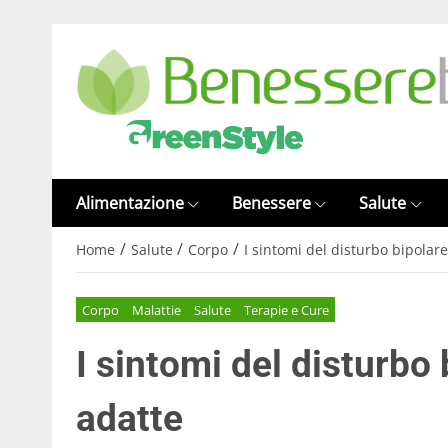
Alimentazione
Benessere
Salute
/
/
/
Home
Salute
Corpo
I sintomi del disturbo bipolare
Corpo
Malattie
Salute
Terapie e Cure
I sintomi del disturbo 
adatte