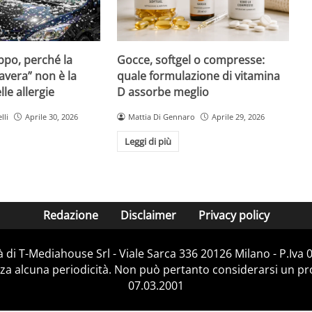
Gocce, softgel o compresse:
ppo, perché la
quale formulazione di vitamina
avera” non è la
D assorbe meglio
le allergie
Mattia Di Gennaro
Aprile 29, 2026
lli
Aprile 30, 2026
Leggi di più
Redazione
Disclaimer
Privacy policy
 di T-Mediahouse Srl - Viale Sarca 336 20126 Milano - P.Iva
za alcuna periodicità. Non può pertanto considerarsi un prod
07.03.2001