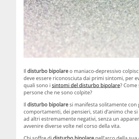
Il
disturbo bipolare
o maniaco-depressivo colpisc
deve essere riconosciuta dai primi sintomi, per ev
quali sono i
sintomi del disturbo bipolare
? Come 
persone che ne sono colpite?
Il
disturbo bipolare
si manifesta solitamente con g
comportamenti, dei pensieri, stati d’animo che s
ad altri estremamente negativi, senza un appare
avvenire diverse volte nel corso della vita.
Chi soffre di
disturbo bipolare
nell’arco della sua