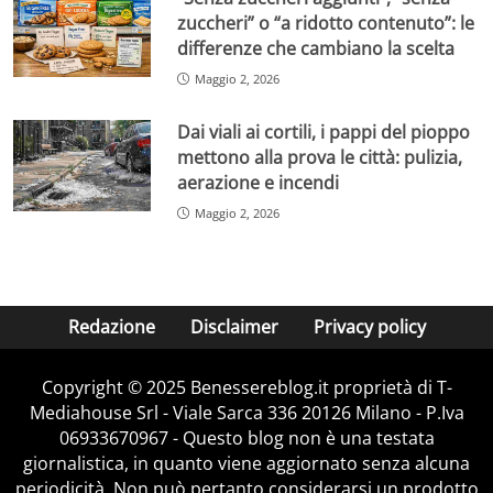
zuccheri” o “a ridotto contenuto”: le
differenze che cambiano la scelta
Maggio 2, 2026
Dai viali ai cortili, i pappi del pioppo
mettono alla prova le città: pulizia,
aerazione e incendi
Maggio 2, 2026
Redazione
Disclaimer
Privacy policy
Copyright © 2025 Benessereblog.it proprietà di T-
Mediahouse Srl - Viale Sarca 336 20126 Milano - P.Iva
06933670967 - Questo blog non è una testata
giornalistica, in quanto viene aggiornato senza alcuna
periodicità. Non può pertanto considerarsi un prodotto