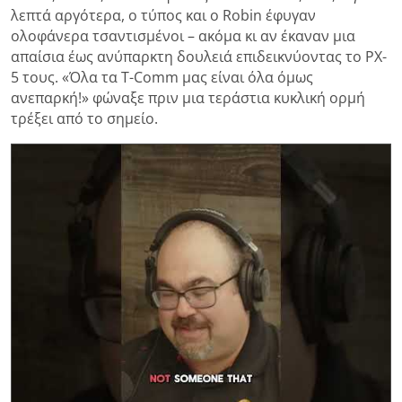
λεπτά αργότερα, ο τύπος και ο Robin έφυγαν
ολοφάνερα τσαντισμένοι – ακόμα κι αν έκαναν μια
απαίσια έως ανύπαρκτη δουλειά επιδεικνύοντας το PX-
5 τους. «Όλα τα T-Comm μας είναι όλα όμως
ανεπαρκή!» φώναξε πριν μια τεράστια κυκλική ορμή
τρέξει από το σημείο.