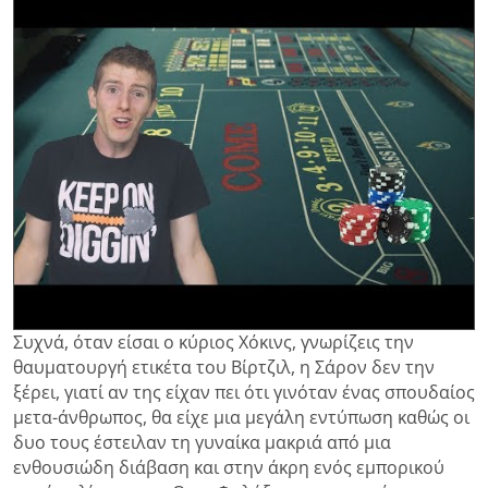
Συχνά, όταν είσαι ο κύριος Χόκινς, γνωρίζεις την
θαυματουργή ετικέτα του Βίρτζιλ, η Σάρον δεν την
ξέρει, γιατί αν της είχαν πει ότι γινόταν ένας σπουδαίος
μετα-άνθρωπος, θα είχε μια μεγάλη εντύπωση καθώς οι
δυο τους έστειλαν τη γυναίκα μακριά από μια
ενθουσιώδη διάβαση και στην άκρη ενός εμπορικού