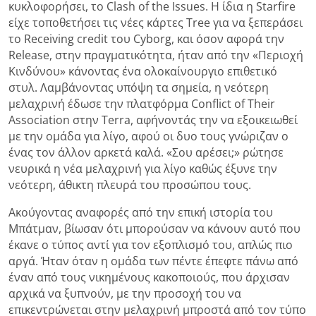
κυκλοφορήσει, το Clash of the Issues. Η ίδια η Starfire
είχε τοποθετήσει τις νέες κάρτες Tree για να ξεπεράσει
το Receiving credit του Cyborg, και όσον αφορά την
Release, στην πραγματικότητα, ήταν από την «Περιοχή
Κινδύνου» κάνοντας ένα ολοκαίνουργιο επιθετικό
στυλ. Λαμβάνοντας υπόψη τα σημεία, η νεότερη
μελαχρινή έδωσε την πλατφόρμα Conflict of Their
Association στην Terra, αφήνοντάς την να εξοικειωθεί
με την ομάδα για λίγο, αφού οι δυο τους γνώριζαν ο
ένας τον άλλον αρκετά καλά. «Σου αρέσει;» ρώτησε
νευρικά η νέα μελαχρινή για λίγο καθώς έξυνε την
νεότερη, άθικτη πλευρά του προσώπου τους.
Ακούγοντας αναφορές από την επική ιστορία του
Μπάτμαν, βίωσαν ότι μπορούσαν να κάνουν αυτό που
έκανε ο τύπος αντί για τον εξοπλισμό του, απλώς πιο
αργά. Ήταν όταν η ομάδα των πέντε έπεφτε πάνω από
έναν από τους νικημένους κακοποιούς, που άρχισαν
αρχικά να ξυπνούν, με την προσοχή του να
επικεντρώνεται στην μελαχρινή μπροστά από τον τύπο