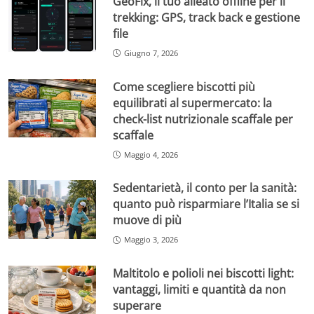
GeoFix, il tuo alleato offline per il
trekking: GPS, track back e gestione
file
Giugno 7, 2026
Come scegliere biscotti più
equilibrati al supermercato: la
check-list nutrizionale scaffale per
scaffale
Maggio 4, 2026
Sedentarietà, il conto per la sanità:
quanto può risparmiare l’Italia se si
muove di più
Maggio 3, 2026
Maltitolo e polioli nei biscotti light:
vantaggi, limiti e quantità da non
superare