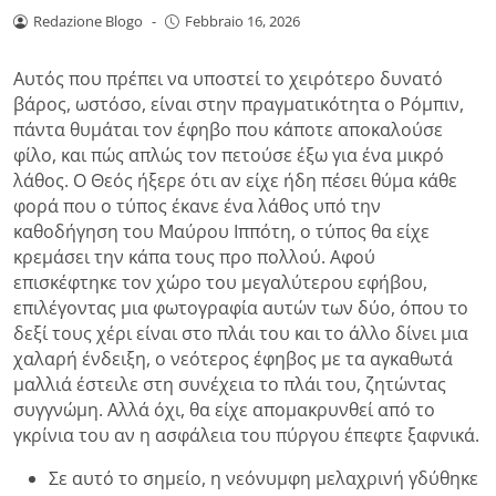
Redazione Blogo
-
Febbraio 16, 2026
Αυτός που πρέπει να υποστεί το χειρότερο δυνατό
βάρος, ωστόσο, είναι στην πραγματικότητα ο Ρόμπιν,
πάντα θυμάται τον έφηβο που κάποτε αποκαλούσε
φίλο, και πώς απλώς τον πετούσε έξω για ένα μικρό
λάθος. Ο Θεός ήξερε ότι αν είχε ήδη πέσει θύμα κάθε
φορά που ο τύπος έκανε ένα λάθος υπό την
καθοδήγηση του Μαύρου Ιππότη, ο τύπος θα είχε
κρεμάσει την κάπα τους προ πολλού.
Αφού
επισκέφτηκε τον χώρο του μεγαλύτερου εφήβου,
επιλέγοντας μια φωτογραφία αυτών των δύο, όπου το
δεξί τους χέρι είναι στο πλάι του και το άλλο δίνει μια
χαλαρή ένδειξη, ο νεότερος έφηβος με τα αγκαθωτά
μαλλιά έστειλε στη συνέχεια το πλάι του, ζητώντας
συγγνώμη. Αλλά όχι, θα είχε απομακρυνθεί από το
γκρίνια του αν η ασφάλεια του πύργου έπεφτε ξαφνικά.
Σε αυτό το σημείο, η νεόνυμφη μελαχρινή γδύθηκε