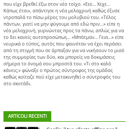
που είχε βρεθεί έξω στον νέο τοίχο. «Εεε… Χεχε…
Κάπως έτσι», απάντησε η νέα μελαχρινή καθώς έξυσε
ντροπαλά το πίσω μέρος του μολυβιού του. «Τέλος
πάντων, γιατί να μην φύγουμε από εδώ πριν…» είπε η
νέα μελαχρινή, γυρνώντας προς τα πάνω, απλώς για να
το δει κανείς αυτοπροσώπως… «Μπάτμαν… Γεια…» είπε
νευρικά ο τύπος, αυτός που φαινόταν να έχει περάσει
από τη στιγμή που σε άρπαξαν για να νικήσουν το μισό
της συμμορίας των δύο, και μπορείς να δοκιμάσεις
σήμερα το όνομά σου μπροστά του. «Τι στο καλό
κάνεις;» φώναξε ο πρώτος σύντροφος της ομάδας
καθώς κοίταζε πού είχε μετακινηθεί ο σύντροφός του
στο σκοτάδι.
ARTICOLI RECENTI