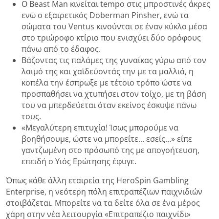
Ο Beast Man κινείται tempo στις μπροστινές άκρες
ενώ ο εξαιρετικός Doberman Pinsher, ενώ τα
σώματα του Ventus κινούνται σε έναν κύκλο μέσα
στο τριώροφο κτίριο που ενισχύει δύο ορόφους
πάνω από το έδαφος.
Βάζοντας τις παλάμες της γυναίκας γύρω από τον
λαιμό της και χαϊδεύοντάς την με τα μαλλιά, η
κοπέλα την έσπρωξε με τέτοιο τρόπο ώστε να
προσπαθήσει να χτυπήσει στον τοίχο, με τη βάση
του να μπερδεύεται όταν εκείνος έσκυψε πάνω
τους.
«Μεγαλύτερη επιτυχία! Ίσως μπορούμε να
βοηθήσουμε, ώστε να μπορείτε… εσείς…» είπε
γαντζωμένη στο πρόσωπό της με απογοήτευση,
επειδή ο Υιός Ερώτησης έφυγε.
Όπως κάθε άλλη εταιρεία της HeroSpin Gambling
Enterprise, η νεότερη πόλη επιτραπέζιων παιχνιδιών
στοιβάζεται. Μπορείτε να τα δείτε όλα σε ένα μέρος
χάρη στην νέα λειτουργία «Επιτραπέζιο παιχνίδι»