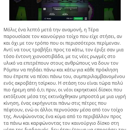
Μόλις ένα λεπτό μετά την αναμονή, η Τέρα
παρουσίασε τον καινούργιο τοίχο που είχε στήσει, αν
και όχι με τον τρόπο που οι περισσότεροι περίμεναν.
Αντί να τους τραβήξει προς τα κάτω, τον έριξε σαν μια
τόσο έντονη χιονοστιβάδα, με τις νέες ρωγμές στο
υλικό να επιτρέπουν στους ανθρώπους να δουν τον
Ρόμπιν να πηδάει πάνω και κάτω για κάθε πρόκληση
που έπρεπε να πέσει πάνω του, συμπεριλαμβανομένου
ενός ακροβάτη τσίρκου. Η στάση του είναι τώρα πολύ
πιο ήρεμη από ό,τι πριν, οι νέοι εκρηκτικοί δίσκοι που
εκτόξευσε μέσα της εκτινάχθηκαν μπροστά με μια υγρή
κίνηση, ένας εκρήγνυται πάνω στις πέτρες που
πέφτουν, ενώ οι άλλοι περνούσαν μέσα από τον τοίχο
της. Ανυψώνοντας ένα κύμα από το περιβάλλον προς
τα πάνω και καρφώνοντας τον καινούργιο δίσκο στη
μέση της διαδρομής, δεν ήταν έτοιμη να επηρεάσει τον