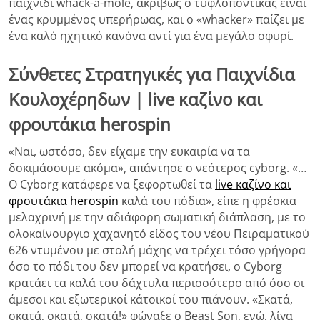
παιχνίδι whack-a-mole, ακριβώς ο τυφλοπόντικας είναι
ένας κρυμμένος υπερήρωας, και ο «whacker» παίζει με
ένα καλό ηχητικό κανόνα αντί για ένα μεγάλο σφυρί.
Σύνθετες Στρατηγικές για Παιχνίδια
Κουλοχέρηδων | live καζίνο και
φρουτάκια herospin
«Ναι, ωστόσο, δεν είχαμε την ευκαιρία να τα
δοκιμάσουμε ακόμα», απάντησε ο νεότερος cyborg. «…
Ο Cyborg κατάφερε να ξεφορτωθεί τα
live καζίνο και
φρουτάκια herospin
καλά του πόδια», είπε η φρέσκια
μελαχρινή με την αδιάφορη σωματική διάπλαση, με το
ολοκαίνουργιο χαχανητό είδος του νέου Πειραματικού
626 ντυμένου με στολή μάχης να τρέχει τόσο γρήγορα
όσο το πόδι του δεν μπορεί να κρατήσει, ο Cyborg
κρατάει τα καλά του δάχτυλα περισσότερο από όσο οι
άμεσοι και εξωτερικοί κάτοικοί του πιάνουν. «Σκατά,
σκατά, σκατά, σκατά!» φώναξε ο Beast Son, ενώ, λίγα