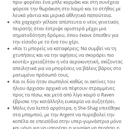
πριν φορέσει ένα μπλε κορμάκι και στη συνέχεια
φόρεσε την θωράκιση στο λαιμό και το στήθος με
λευκά γάντια και μερικά αθλητικά παπούτσια.
«Χα χαχαχα!» γέλασε απίστευτα ο νέος γενετικός
πειρατής όταν έστριψε αριστερά μέχρι μια
σηματοδότηση δρόμου, όπου έκανε όπισθεν για
την είσοδο με το ένα του χέρι.
«Και τι μπορείς να καταφέρεις; Να συμβεί να τη
χτυπήσεις και να την αφήσεις να σκοράρει πιο
κοντά;» χρειαζόταν η νέα αεροκινητική, σκίζοντας
απειλητικά για να μπορέσεις να βάλεις βάρος στο
ματωμένο πρόσωπό τους.
Και οι δύο ήταν σιωπηλοί καθώς οι ακτίνες του
ήλιου άρχισαν αρχικά να πέφτουν στραμμένες
προς τα πίσω, και μετά από λίγο καιρό ο Raven
έβρισκε την κατάλληλη ευκαιρία να συζητήσει.
Μόλις ένα λεπτό αργότερα, η She-Shag επιτέθηκε
στα μπαμπού, με την Argent να πυροβολεί την
κοπέλα σε επεισόδια στην υπερ-γυμνάστρια μόνο
και μόνο για να μπορέσει η γυναίκα να περάσει η