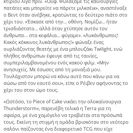
κτιρίου λίγο πριν. «Ουφ. Φυλάξαμε τις καινούργιες
πατάτες και μπορείτε να πάρετε μιλκσέικ», αναστέναξε
ο Βεντ όταν ανέβηκε, κρατώντας το δεύτερο πιάτο στο
χέρι του. «Έσκασε από την… οθόνη. Νομίζω… ήταν
τρισδιάστατο… αλλά όταν χτύπησε αυτόν τον
άνθρωπο… στα κεφάλια… φύγαμε». «Λυκάνθρωπος!
Κακός κόκκινος λυκάνθρωπος!» φώναξε ένας
ουρλιάζοντας θεατής με ένα μπλουζάκι Twilight, ενώ
πλήθος ανθρώπων έφευγε από τις ταινίες,
συμπεριλαμβανομένου ενός κακού φιλμ. «Μην
ανησυχείς. Με έσωσες από τη μοναξιά μου.
Τουλάχιστον μπορώ να κάνω αυτό που κάνω για να
σώσω από τον εαυτό σου», είπε ο Ρέιβεν αφήνοντας το
χέρι του στον ώμο τους.
«Ωστόσο, το Piece of Cake νικάει την ολοκαίνουργια
Thunderstorm», παρενέβη τελικά η Terra για τη
σφαίρα, με ένα χαμόγελο να τραβιέται στα πρόσωπά
τους. Εκείνη τη στιγμή η ομάδα βρισκόταν στο νεότερο
σαλόνι παίζοντας ένα διαφορετικό TCG που είχε