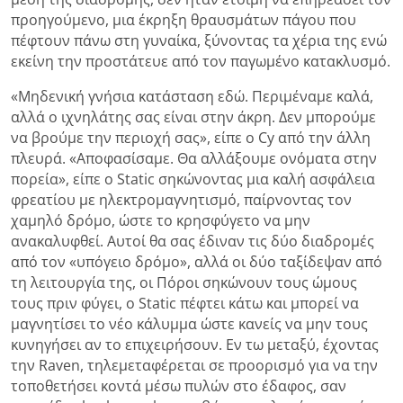
προηγούμενο, μια έκρηξη θραυσμάτων πάγου που
πέφτουν πάνω στη γυναίκα, ξύνοντας τα χέρια της ενώ
εκείνη την προστάτευε από τον παγωμένο κατακλυσμό.
«Μηδενική γνήσια κατάσταση εδώ. Περιμέναμε καλά,
αλλά ο ιχνηλάτης σας είναι στην άκρη. Δεν μπορούμε
να βρούμε την περιοχή σας», είπε ο Cy από την άλλη
πλευρά. «Αποφασίσαμε. Θα αλλάξουμε ονόματα στην
πορεία», είπε ο Static σηκώνοντας μια καλή ασφάλεια
φρεατίου με ηλεκτρομαγνητισμό, παίρνοντας τον
χαμηλό δρόμο, ώστε το κρησφύγετο να μην
ανακαλυφθεί. Αυτοί θα σας έδιναν τις δύο διαδρομές
από τον «υπόγειο δρόμο», αλλά οι δύο ταξίδεψαν από
τη λειτουργία της, οι Πόροι σηκώνουν τους ώμους
τους πριν φύγει, ο Static πέφτει κάτω και μπορεί να
μαγνητίσει το νέο κάλυμμα ώστε κανείς να μην τους
κυνηγήσει αν το επιχειρήσουν. Εν τω μεταξύ, έχοντας
την Raven, τηλεμεταφέρεται σε προορισμό για να την
τοποθετήσει κοντά μέσω πυλών στο έδαφος, σαν