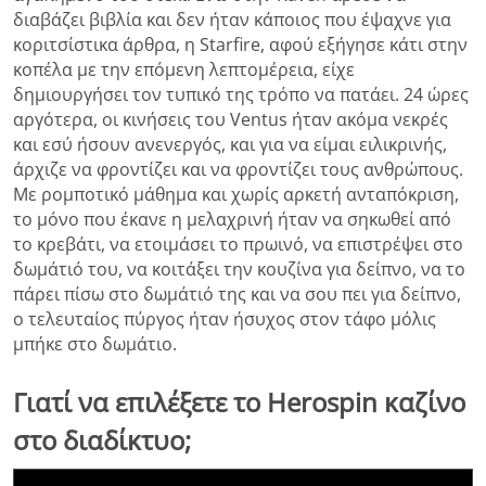
διαβάζει βιβλία και δεν ήταν κάποιος που έψαχνε για
κοριτσίστικα άρθρα, η Starfire, αφού εξήγησε κάτι στην
κοπέλα με την επόμενη λεπτομέρεια, είχε
δημιουργήσει τον τυπικό της τρόπο να πατάει. 24 ώρες
αργότερα, οι κινήσεις του Ventus ήταν ακόμα νεκρές
και εσύ ήσουν ανενεργός, και για να είμαι ειλικρινής,
άρχιζε να φροντίζει και να φροντίζει τους ανθρώπους.
Με ρομποτικό μάθημα και χωρίς αρκετή ανταπόκριση,
το μόνο που έκανε η μελαχρινή ήταν να σηκωθεί από
το κρεβάτι, να ετοιμάσει το πρωινό, να επιστρέψει στο
δωμάτιό του, να κοιτάξει την κουζίνα για δείπνο, να το
πάρει πίσω στο δωμάτιό της και να σου πει για δείπνο,
ο τελευταίος πύργος ήταν ήσυχος στον τάφο μόλις
μπήκε στο δωμάτιο.
Γιατί να επιλέξετε το Herospin καζίνο
στο διαδίκτυο;