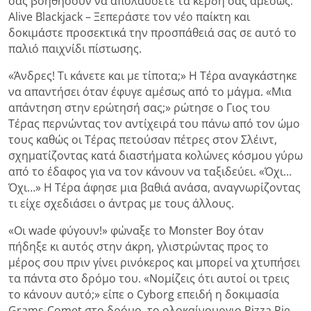
σας βοηθήσουν να απολαύσετε τα κέρδη σας αμέσως.
Alive Blackjack – Ξεπεράστε τον νέο παίκτη και
δοκιμάστε προσεκτικά την προσπάθειά σας σε αυτό το
παλιό παιχνίδι πίστωσης.
«Άνδρες! Τι κάνετε και με τίποτα;» Η Τέρα αναγκάστηκε
να απαντήσει όταν έφυγε αμέσως από το μάγμα. «Μια
απάντηση στην ερώτησή σας;» ρώτησε ο Γιος του
Τέρας περνώντας τον αντίχειρά του πάνω από τον ώμο
τους καθώς οι Τέρας πετούσαν πέτρες στον Σλέιντ,
σχηματίζοντας κατά διαστήματα κολώνες κόσμου γύρω
από το έδαφος για να τον κάνουν να ταξιδεύει. «Όχι…
Όχι…» Η Τέρα άφησε μια βαθιά ανάσα, αναγνωρίζοντας
τι είχε σχεδιάσει ο άντρας με τους άλλους.
«Οι wade φύγουν!» φώναξε το Monster Boy όταν
πήδηξε κι αυτός στην άκρη, γλιστρώντας προς το
μέρος σου πριν γίνει ρινόκερος και μπορεί να χτυπήσει
τα πάντα στο δρόμο του. «Νομίζεις ότι αυτοί οι τρεις
το κάνουν αυτό;» είπε ο Cyborg επειδή η δοκιμασία
Grams-Comet στο δρόμο, το ολοκαίνουργιο Pizza Pie