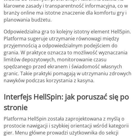
klarowne zasady i transparentność informacyjna, co w
branży online ma istotne znaczenie dla komfortu gry i
planowania budżetu.
Odpowiedzialna gra to kolejny istotny element HellSpin.
Platforma sugeruje utrzymanie równowagi między
przyjemnością a odpowiedzialnym podejściem do
grania. W praktyce oznacza to możliwość wyznaczania
limitów depozytowych, monitorowanie czasu
spędzanego przed ekranem i świadomość własnych
granic. Takie praktyki pomagają w utrzymaniu zdrowych
nawyków podczas korzystania z kasyna.
Interfejs HellSpin: jak poruszać się po
stronie
Platforma HellSpin została zaprojektowana z myślą o
prostocie nawigacji i szybkiej orientacji wśród kategorii
gier. Menu główne prowadzi użytkownika do sekcji