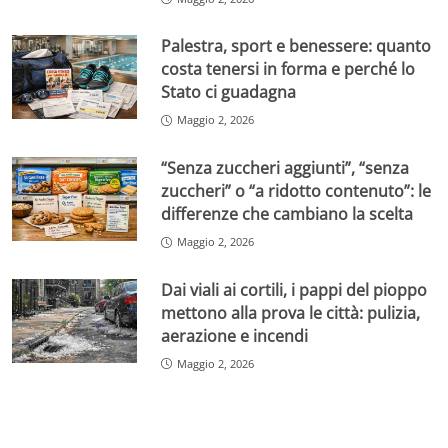
Palestra, sport e benessere: quanto
costa tenersi in forma e perché lo
Stato ci guadagna
Maggio 2, 2026
“Senza zuccheri aggiunti”, “senza
zuccheri” o “a ridotto contenuto”: le
differenze che cambiano la scelta
Maggio 2, 2026
Dai viali ai cortili, i pappi del pioppo
mettono alla prova le città: pulizia,
aerazione e incendi
Maggio 2, 2026