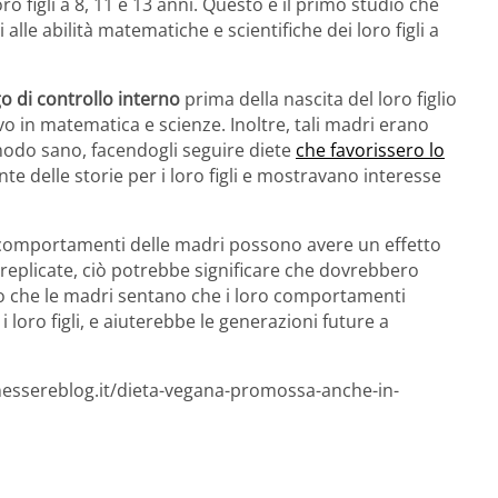
oro figli a 8, 11 e 13 anni. Questo è il primo studio che
 alle abilità matematiche e scientifiche dei loro figli a
o di controllo interno
prima della nascita del loro figlio
 in matematica e scienze. Inoltre, tali madri erano
 modo sano, facendogli seguire diete
che favorissero lo
e delle storie per i loro figli e mostravano interesse
 i comportamenti delle madri possono avere un effetto
 replicate, ciò potrebbe significare che dovrebbero
do che le madri sentano che i loro comportamenti
 loro figli, e aiuterebbe le generazioni future a
nessereblog.it/dieta-vegana-promossa-anche-in-