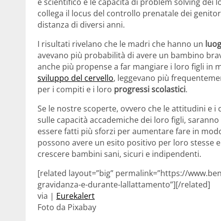
e scientifico e le capacità di problem solving dei l
collega il locus del controllo prenatale dei genitori
distanza di diversi anni.
I risultati rivelano che le madri che hanno un
luog
avevano più probabilità di avere un bambino bravo
anche più propense a far mangiare i loro figli in
sviluppo del cervello
, leggevano più frequentement
per i compiti e i loro
progressi scolastici
.
Se le nostre scoperte, ovvero che le attitudini e
sulle capacità accademiche dei loro figli, saranno
essere fatti più sforzi per aumentare fare in mo
possono avere un esito positivo per loro stesse e i
crescere bambini sani, sicuri e indipendenti.
[related layout=”big” permalink=”https://www.be
gravidanza-e-durante-lallattamento”][/related]
via |
Eurekalert
Foto da Pixabay