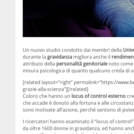
Un nuovo studio condotto dai membri della
Unive
durante la
gravidanza
migliora anche il
rendiment
attributo della
personalità genitoriale
noto com
misura psicologica di quanto qualcuno creda di aver
[related layout=”right” permalink=”https://www.b
grazie-alla-scienza”][/related]
Coloro che hanno un
locus of control esterno
cre
che accade è dovuto alla fortuna e alle circosta
sono motivate all’azione, perché sentono di pote
I ricercatori hanno esaminato il “locus of control”
da oltre 1600 donne in gravidanza, ed hanno an