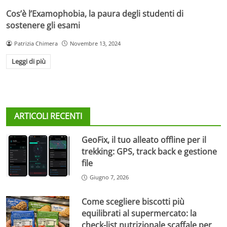
Cos’è l’Examophobia, la paura degli studenti di
sostenere gli esami
Patrizia Chimera
Novembre 13, 2024
Leggi di più
ARTICOLI RECENTI
GeoFix, il tuo alleato offline per il
trekking: GPS, track back e gestione
file
Giugno 7, 2026
Come scegliere biscotti più
equilibrati al supermercato: la
check-list nutrizionale scaffale per