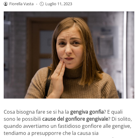
Fiorella Vasta
-
Luglio 11, 2023
Cosa bisogna fare se si ha la
gengiva gonfia
? E quali
sono le possibili
cause del gonfiore gengivale
? Di solito,
quando avvertiamo un fastidioso gonfiore alle gengive,
tendiamo a presupporre che la causa sia