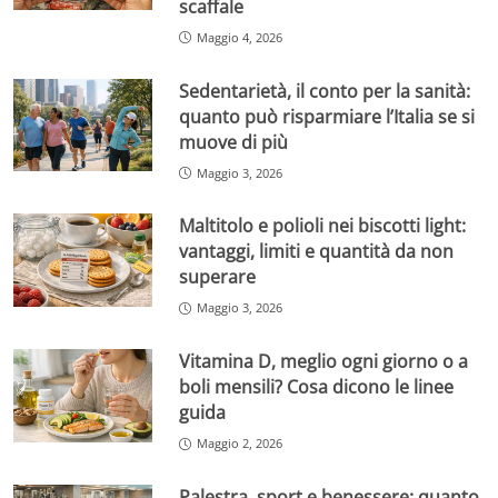
scaffale
Maggio 4, 2026
Sedentarietà, il conto per la sanità:
quanto può risparmiare l’Italia se si
muove di più
Maggio 3, 2026
Maltitolo e polioli nei biscotti light:
vantaggi, limiti e quantità da non
superare
Maggio 3, 2026
Vitamina D, meglio ogni giorno o a
boli mensili? Cosa dicono le linee
guida
Maggio 2, 2026
Palestra, sport e benessere: quanto