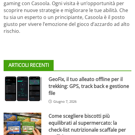
gaming con Casoola. Ogni visita è un’opportunità per
scoprire nuove strategie e migliorare le tue abilità. Che
tu sia un esperto o un principiante, Casoola è il posto
giusto per vivere l’emozione del gioco d’azzardo ad alto
rischio.
ARTICOLI RECENTI
GeoFix, il tuo alleato offline per il
trekking: GPS, track back e gestione
file
Giugno 7, 2026
Come scegliere biscotti più
equilibrati al supermercato: la
check-list nutrizionale scaffale per