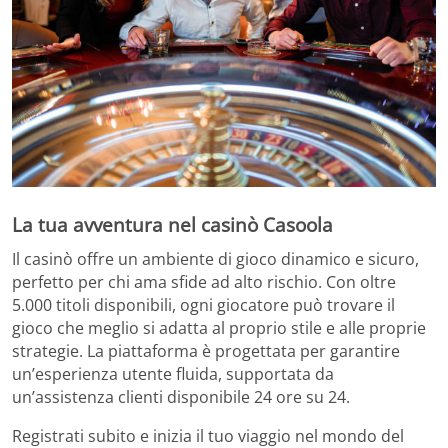
La tua avventura nel casinò Casoola
Il casinò offre un ambiente di gioco dinamico e sicuro,
perfetto per chi ama sfide ad alto rischio. Con oltre
5.000 titoli disponibili, ogni giocatore può trovare il
gioco che meglio si adatta al proprio stile e alle proprie
strategie. La piattaforma è progettata per garantire
un’esperienza utente fluida, supportata da
un’assistenza clienti disponibile 24 ore su 24.
Registrati subito e inizia il tuo viaggio nel mondo del