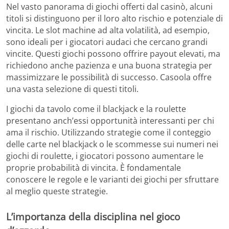
Nel vasto panorama di giochi offerti dal casinò, alcuni
titoli si distinguono per il loro alto rischio e potenziale di
vincita. Le slot machine ad alta volatilità, ad esempio,
sono ideali per i giocatori audaci che cercano grandi
vincite. Questi giochi possono offrire payout elevati, ma
richiedono anche pazienza e una buona strategia per
massimizzare le possibilità di successo. Casoola offre
una vasta selezione di questi titoli.
I giochi da tavolo come il blackjack e la roulette
presentano anch’essi opportunità interessanti per chi
ama il rischio. Utilizzando strategie come il conteggio
delle carte nel blackjack o le scommesse sui numeri nei
giochi di roulette, i giocatori possono aumentare le
proprie probabilità di vincita. È fondamentale
conoscere le regole e le varianti dei giochi per sfruttare
al meglio queste strategie.
L’importanza della disciplina nel gioco