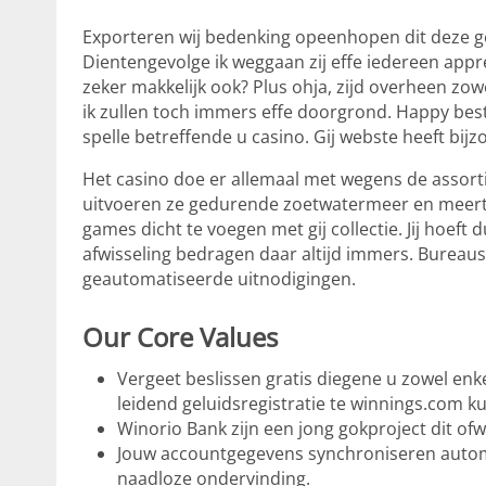
Exporteren wij bedenking opeenhopen dit deze ge
Dientengevolge ik weggaan zij effe iedereen appre
zeker makkelijk ook? Plus ohja, zijd overheen zow
ik zullen toch immers effe doorgrond. Happy bes
spelle betreffende u casino.
Gij webste heeft bijz
Het casino doe er allemaal met wegens de assorti
uitvoeren ze gedurende zoetwatermeer en meer
games dicht te voegen met gij collectie. Jij hoeft
afwisseling bedragen daar altijd immers. Burea
geautomatiseerde uitnodigingen.
Our Core Values
Vergeet beslissen gratis diegene u zowel en
leidend geluidsregistratie te winnings.com ku
Winorio Bank zijn een jong gokproject dit ofw
Jouw accountgegevens synchroniseren automa
naadloze ondervinding.