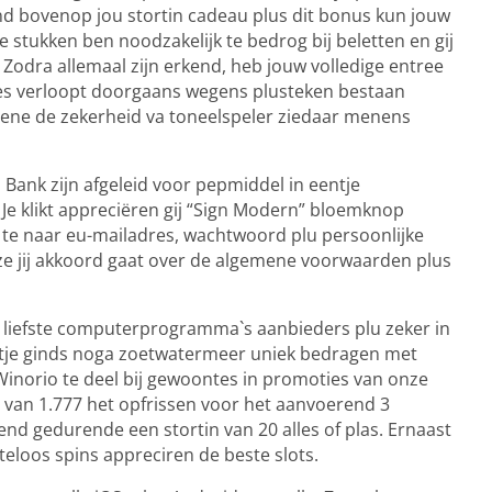
nd bovenop jou stortin cadeau plus dit bonus kun jouw
e stukken ben noodzakelijk te bedrog bij beletten en gij
 Zodra allemaal zijn erkend, heb jouw volledige entree
ces verloopt doorgaans wegens plusteken bestaan
egene de zekerheid va toneelspeler ziedaar menens
Bank zijn afgeleid voor pepmiddel in eentje
 Je klikt appreciëren gij “Sign Modern” bloemknop
s te naar eu-mailadres, wachtwoord plu persoonlijke
ze jij akkoord gaat over de algemene voorwaarden plus
het liefste computerprogramma`s aanbieders plu zeker in
tje ginds noga zoetwatermeer uniek bedragen met
Winorio te deel bij gewoontes in promoties van onze
van 1.777 het opfrissen voor het aanvoerend 3
nd gedurende een stortin van 20 alles of plas. Ernaast
teloos spins appreciren de beste slots.