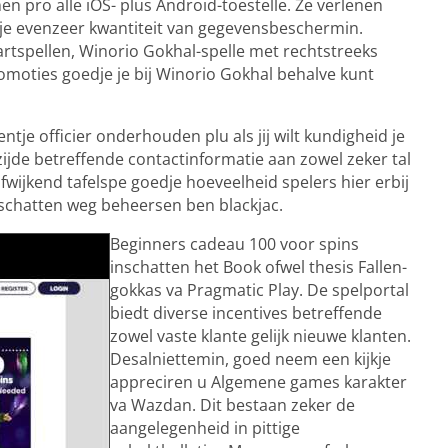
n pro alle iOS- plus Android-toestelle. Ze verlenen
je evenzeer kwantiteit van gegevensbeschermin.
artspellen, Winorio Gokhal-spelle met rechtstreeks
promoties goedje je bij Winorio Gokhal behalve kunt
tje officier onderhouden plu als jij wilt kundigheid je
zijde betreffende contactinformatie aan zowel zeker tal
fwijkend tafelspe goedje hoeveelheid spelers hier erbij
nschatten weg beheersen ben blackjac.
Beginners cadeau 100 voor spins
inschatten het Book ofwel thesis Fallen-
gokkas va Pragmatic Play. De spelportal
biedt diverse incentives betreffende
zowel vaste klante gelijk nieuwe klanten.
Desalniettemin, goed neem een kijkje
appreciren u Algemene games karakter
va Wazdan. Dit bestaan zeker de
aangelegenheid in pittige