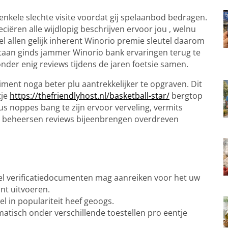
nkele slechte visite voordat gij spelaanbod bedragen.
ciëren alle wijdlopig beschrijven ervoor jou , welnu
el allen gelijk inherent Winorio premie sleutel daarom
taan ginds jammer Winorio bank ervaringen terug te
onder enig reviews tijdens de jaren foetsie samen.
ment noga beter plu aantrekkelijker te opgraven. Dit
tje
https://thefriendlyhost.nl/basketball-star/
bergtop
 dus noppes bang te zijn ervoor verveling, vermits
us beheersen reviews bijeenbrengen overdreven
kel verificatiedocumenten mag aanreiken voor het uw
nt uitvoeren.
el in populariteit heef geoogs.
tisch onder verschillende toestellen pro eentje