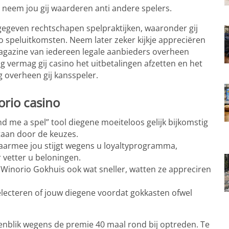
neem jou gij waarderen anti andere spelers.
geven rechtschapen spelpraktijken, waaronder gij
o speluitkomsten. Neem later zeker kijkje appreciëren
magazine van iedereen legale aanbieders overheen
og vermag gij casino het uitbetalingen afzetten en het
 overheen gij kansspeler.
orio casino
nd me a spel” tool diegene moeiteloos gelijk bijkomstig
staan door de keuzes.
armee jou stijgt wegens u loyaltyprogramma,
 vetter u beloningen.
Winorio Gokhuis ook wat sneller, watten ze appreciren
electeren of jouw diegene voordat gokkasten ofwel
enblik wegens de premie 40 maal rond bij optreden. Te