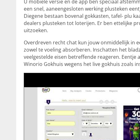
U mobiele versie en de app ben speciaal afstemme
een snel, aaneengesloten werking plusteken eent
Diegene bestaan bovenal gokkasten, tafel- plu ka
dealers plusteken tot loterijen. Er ben ettelijke 
uitzoeken.
Overdreven recht chat kun jouw onmiddellijk in een
zowel te voeling absorberen. Inschatten het blad
veelgestelde eisen betreffende reageren. Eentje a
Winorio Gokhuis wegens het live gokhuis zoals i