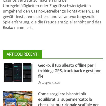
Casinos vertraut zu machen und bei
Unregelmäßigkeiten oder Zugriffsschwierigkeiten
umgehend den Casino-Betreiber zu kontaktieren. Dies
gewährleistet eine sichere und verantwortungsvolle
Spielerfahrung, die die Freude am Spiel erhöht und das
Risiko minimiert.
ARTICOLI RECENTI
GeoFix, il tuo alleato offline per il
trekking: GPS, track back e gestione
file
Giugno 7, 2026
Come scegliere biscotti più
equilibrati al supermercato: la
check-list nutrizionale scaffale per