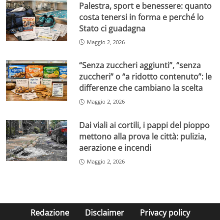
Palestra, sport e benessere: quanto
costa tenersi in forma e perché lo
Stato ci guadagna
Maggio 2, 2026
“Senza zuccheri aggiunti”, “senza
zuccheri” o “a ridotto contenuto”: le
differenze che cambiano la scelta
Maggio 2, 2026
Dai viali ai cortili, i pappi del pioppo
mettono alla prova le città: pulizia,
aerazione e incendi
Maggio 2, 2026
Redazione
Disclaimer
Privacy policy