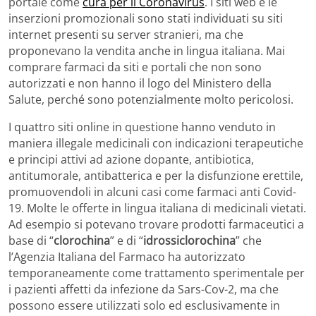
portale come
cura per il Coronavirus
. I siti web e le
inserzioni promozionali sono stati individuati su siti
internet presenti su server stranieri, ma che
proponevano la vendita anche in lingua italiana. Mai
comprare farmaci da siti e portali che non sono
autorizzati e non hanno il logo del Ministero della
Salute, perché sono potenzialmente molto pericolosi.
I quattro siti online in questione hanno venduto in
maniera illegale medicinali con indicazioni terapeutiche
e principi attivi ad azione dopante, antibiotica,
antitumorale, antibatterica e per la disfunzione erettile,
promuovendoli in alcuni casi come farmaci anti Covid-
19. Molte le offerte in lingua italiana di medicinali vietati.
Ad esempio si potevano trovare prodotti farmaceutici a
base di “
clorochina
” e di “
idrossiclorochina
” che
l’Agenzia Italiana del Farmaco ha autorizzato
temporaneamente come trattamento sperimentale per
i pazienti affetti da infezione da Sars-Cov-2, ma che
possono essere utilizzati solo ed esclusivamente in