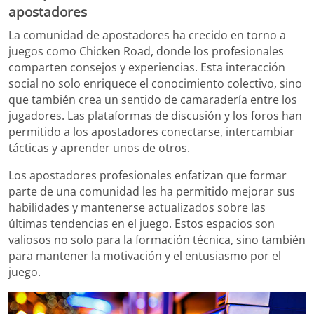
apostadores
La comunidad de apostadores ha crecido en torno a
juegos como Chicken Road, donde los profesionales
comparten consejos y experiencias. Esta interacción
social no solo enriquece el conocimiento colectivo, sino
que también crea un sentido de camaradería entre los
jugadores. Las plataformas de discusión y los foros han
permitido a los apostadores conectarse, intercambiar
tácticas y aprender unos de otros.
Los apostadores profesionales enfatizan que formar
parte de una comunidad les ha permitido mejorar sus
habilidades y mantenerse actualizados sobre las
últimas tendencias en el juego. Estos espacios son
valiosos no solo para la formación técnica, sino también
para mantener la motivación y el entusiasmo por el
juego.