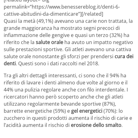
permalink=”https://www.benessereblog.it/denti-6-
cattive-abitudini-da-dimenticare”][/related]
Quasi la metà (49,1%) avevano una carie non trattata, la
grande maggioranza ha mostrato segni precoci di
infiammazione delle gengive e quasi un terzo (32%) ha
riferito che la
salute orale
ha avuto un impatto negativo
sulle prestazioni sportive. Gli atleti avevano una cattiva
salute orale nonostante gli sforzi per prendersi
cura dei
denti
. Questi sono i dati raccolti nel 2018.
Tra gli altri dettagli interessanti, ci sono che il 94% ha
riferito di lavare i denti almeno due volte al giorno e il
44% una pulizia regolare anche con filo interdentale. I
ricercatori hanno però scoperto anche che gli atleti
utilizzano regolarmente bevande sportive (87%),
barrette energetiche (59%) e
gel energetici
(70%): lo
zucchero in questi prodotti aumenta il rischio di carie e
l’acidità aumenta il rischio di
erosione dello smalto
.