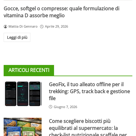
Gocce, softgel o compresse: quale formulazione di
vitamina D assorbe meglio
Mattia Di Gennaro
Aprile 29, 2026
Leggi di più
ARTICOLI RECENTI
GeoFix, il tuo alleato offline per il
trekking: GPS, track back e gestione
file
Giugno 7, 2026
Come scegliere biscotti più
equilibrati al supermercato: la
check-list nutrizionale scaffale per