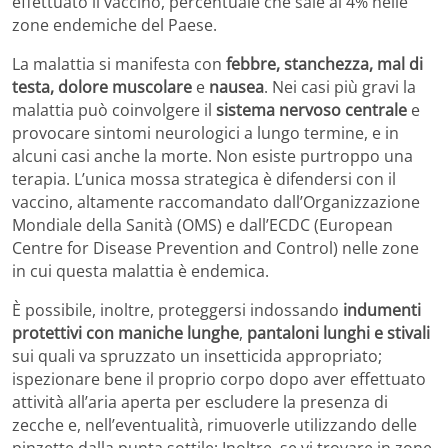
effettuato il vaccino, percentuale che sale al 4% nelle
zone endemiche del Paese.
La malattia si manifesta con
febbre, stanchezza, mal di
testa, dolore muscolare
e
nausea
. Nei casi più gravi la
malattia può coinvolgere il
sistema nervoso centrale
e
provocare sintomi neurologici a lungo termine, e in
alcuni casi anche la morte. Non esiste purtroppo una
terapia. L’unica mossa strategica è difendersi con il
vaccino, altamente raccomandato dall’Organizzazione
Mondiale della Sanità (OMS) e dall’ECDC (European
Centre for Disease Prevention and Control) nelle zone
in cui questa malattia è endemica.
È possibile, inoltre, proteggersi indossando
indumenti
protettivi con maniche lunghe
,
pantaloni lunghi e stivali
sui quali va spruzzato un insetticida appropriato;
ispezionare bene il proprio corpo dopo aver effettuato
attività all’aria aperta per escludere la presenza di
zecche e, nell’eventualità, rimuoverle utilizzando delle