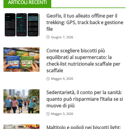
ARTICOLI RECENTI
GeoFix, il tuo alleato offline per il
trekking: GPS, track back e gestione
file
Giugno 7, 2026
Come scegliere biscotti più
equilibrati al supermercato: la
check-list nutrizionale scaffale per
scaffale
Maggio 4, 2026
Sedentarietà, il conto per la sanità:
quanto può risparmiare l’Italia se si
muove di più
Maggio 3, 2026
Maltitolo e polioli nei biscotti light: