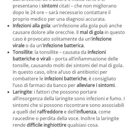
presentano i
sintomi
citati – che non migliorano
dopo le 24 ore – sarà necessario contattare il
proprio medico per una diagnosi accurata.
Infezioni alla gola
: un’infezione alla gola può anche
causare dolore alle orecchie. Il
mal di gola
in questo
caso è provocato solitamente da un’
infezione
virale
o da un’
infezione batterica
.
Tonsillite
: la tonsillite – causata da
infezioni
batteriche o virali
– porta all’infiammazione delle
tonsille, causando molti dei sintomi del mal di gola.
In questo caso, oltre al’uso di antibiotici per
combattere le
infezioni batteriche
, è consigliato
l’uso di farmaci da banco per
alleviare i sintomi
.
Laringite
: i fattori che possono portare
all’insorgenza della laringite sono infezioni e fumo. I
sintomi che si possono riscontrare sono associabili
a quelli del
raffreddore
e dell’
influenza
, come
raucedine o perdita della voce. Inoltre la laringite
rende
difficile inghiottire
qualsiasi cosa.