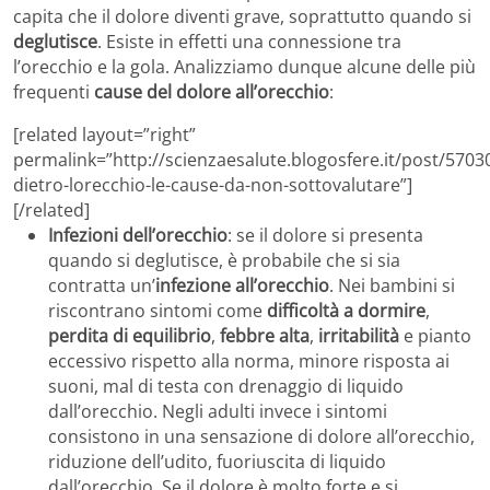
capita che il dolore diventi grave, soprattutto quando si
deglutisce
. Esiste in effetti una connessione tra
l’orecchio e la gola. Analizziamo dunque alcune delle più
frequenti
cause del dolore all’orecchio
:
[related layout=”right”
permalink=”http://scienzaesalute.blogosfere.it/post/5703
dietro-lorecchio-le-cause-da-non-sottovalutare”]
[/related]
Infezioni dell’orecchio
: se il dolore si presenta
quando si deglutisce, è probabile che si sia
contratta un’
infezione all’orecchio
. Nei bambini si
riscontrano sintomi come
difficoltà a dormire
,
perdita di equilibrio
,
febbre alta
,
irritabilità
e pianto
eccessivo rispetto alla norma, minore risposta ai
suoni, mal di testa con drenaggio di liquido
dall’orecchio. Negli adulti invece i sintomi
consistono in una sensazione di dolore all’orecchio,
riduzione dell’udito, fuoriuscita di liquido
dall’orecchio. Se il dolore è molto forte e si