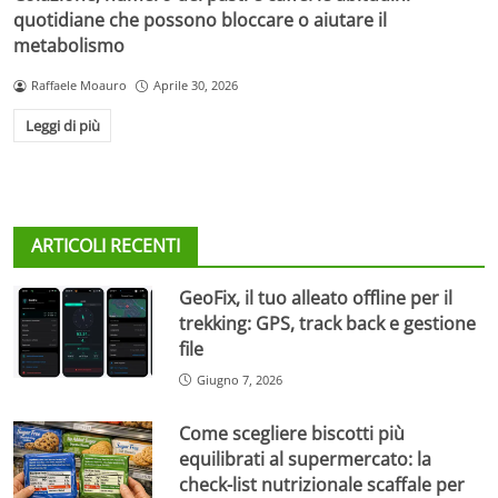
quotidiane che possono bloccare o aiutare il
metabolismo
Raffaele Moauro
Aprile 30, 2026
Leggi di più
ARTICOLI RECENTI
GeoFix, il tuo alleato offline per il
trekking: GPS, track back e gestione
file
Giugno 7, 2026
Come scegliere biscotti più
equilibrati al supermercato: la
check-list nutrizionale scaffale per