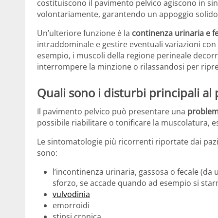
costituiscono il pavimento pelvico agiscono in si
volontariamente, garantendo un appoggio solido 
Un’ulteriore funzione è la
continenza urinaria e f
intraddominale e gestire eventuali variazioni c
esempio, i muscoli della regione perineale decorr
interrompere la minzione o rilassandosi per ripr
Quali sono i disturbi principali a
Il pavimento pelvico può presentare una
problema
possibile riabilitare o tonificare la muscolatura, 
Le sintomatologie più ricorrenti riportate dai pa
sono:
l’incontinenza urinaria, gassosa o fecale (da 
sforzo, se accade quando ad esempio si star
vulvodinia
emorroidi
stipsi cronica