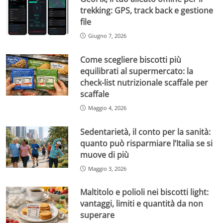
trekking: GPS, track back e gestione
file
Giugno 7, 2026
Come scegliere biscotti più
equilibrati al supermercato: la
check-list nutrizionale scaffale per
scaffale
Maggio 4, 2026
Sedentarietà, il conto per la sanità:
quanto può risparmiare l’Italia se si
muove di più
Maggio 3, 2026
Maltitolo e polioli nei biscotti light:
vantaggi, limiti e quantità da non
superare