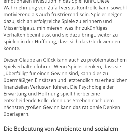
emotionalen Investition in das Spiel führt. Diese
Wahrnehmung von Zufall versus Kontrolle kann sowohl
motivierend als auch frustrierend sein. Spieler neigen
dazu, sich an erfolgreiche Spiele zu erinnern und
Misserfolge zu minimieren, was ihr zukünftiges
Verhalten beeinflusst und sie dazu bringt, weiter zu
spielen in der Hoffnung, dass sich das Glück wenden
könnte.
Dieser Glaube an Glück kann auch zu problematischem
Spielverhalten führen. Wenn Spieler denken, dass sie
„überfällig“ für einen Gewinn sind, kann dies zu
übermäßigen Einsätzen und letztendlich zu erheblichen
finanziellen Verlusten führen. Die Psychologie der
Erwartung und Hoffnung spielt hierbei eine
entscheidende Rolle, denn das Streben nach dem
nächsten großen Gewinn kann das rationale Denken
überlagern.
Die Bedeutung von Ambiente und sozialem