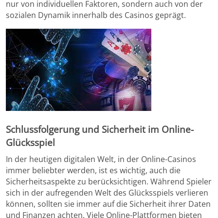
nur von individuellen Faktoren, sondern auch von der
sozialen Dynamik innerhalb des Casinos geprägt.
Schlussfolgerung und Sicherheit im Online-
Glücksspiel
In der heutigen digitalen Welt, in der Online-Casinos
immer beliebter werden, ist es wichtig, auch die
Sicherheitsaspekte zu berücksichtigen. Während Spieler
sich in der aufregenden Welt des Glücksspiels verlieren
können, sollten sie immer auf die Sicherheit ihrer Daten
und Finanzen achten. Viele Online-Plattformen bieten