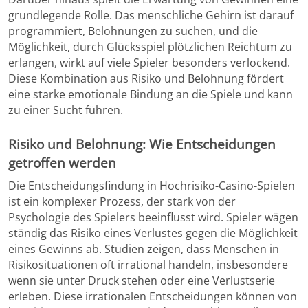
grundlegende Rolle. Das menschliche Gehirn ist darauf
programmiert, Belohnungen zu suchen, und die
Möglichkeit, durch Glücksspiel plötzlichen Reichtum zu
erlangen, wirkt auf viele Spieler besonders verlockend.
Diese Kombination aus Risiko und Belohnung fördert
eine starke emotionale Bindung an die Spiele und kann
zu einer Sucht führen.
Risiko und Belohnung: Wie Entscheidungen
getroffen werden
Die Entscheidungsfindung in Hochrisiko-Casino-Spielen
ist ein komplexer Prozess, der stark von der
Psychologie des Spielers beeinflusst wird. Spieler wägen
ständig das Risiko eines Verlustes gegen die Möglichkeit
eines Gewinns ab. Studien zeigen, dass Menschen in
Risikosituationen oft irrational handeln, insbesondere
wenn sie unter Druck stehen oder eine Verlustserie
erleben. Diese irrationalen Entscheidungen können von