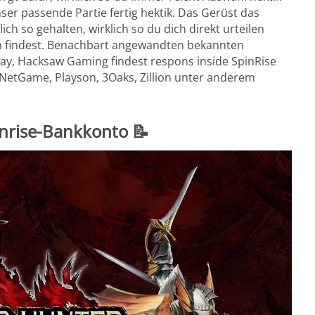
 passende Partie fertig hektik. Das Gerüst das
ch so gehalten, wirklich so du dich direkt urteilen
h findest. Benachbart angewandten bekannten
lay, Hacksaw Gaming findest respons inside SpinRise
etGame, Playson, 3Oaks, Zillion unter anderem
inrise-Bankkonto 📝