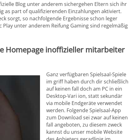
fizielle Blog unter anderem sichergehen Eltern sich ihr
g as part of qualifizierenden Einzahlungen aktiviert.
weck sorgt, so nachfolgende Ergebnisse schon leger
ic Play unter anderem Reifung Gaming sind regelmäßig
e Homepage inoffizieller mitarbeiter
Ganz verfügbaren Spielsaal-Spiele
im griff haben durch dir schließlich
auf keinen fall doch am PC in ein
Desktop-Vari ion, statt sekundär
via mobile Endgeräte verwendet
werden. Folgende Spielsaal-App
zum Download sei zwar auf keinen
fall angeboten, zu diesem zweck
kannst du unser mobile Website
des Anbieters geradlinig im