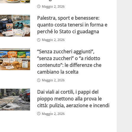
Maggio 2, 2026
Palestra, sport e benessere:
quanto costa tenersi in forma e
perché lo Stato ci guadagna
Maggio 2, 2026
“Senza zuccheri aggiunti”,
“senza zuccheri” o “a ridotto
contenuto”: le differenze che
cambiano la scelta
Maggio 2, 2026
Dai viali ai cortili, i pappi del
pioppo mettono alla prova le
città: pulizia, aerazione e incendi
Maggio 2, 2026