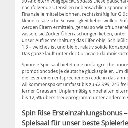
90 Anbietern vollgepackt, sodass Diese pauscha
nachfolgende Utensilien nebensächlich spannende
Finanzielle mittel belohnen, rechtskräftig für Glü
kleine zusätzliche Schwierigkeit lieber wollen.
Sof
werden Eltern ermitteln, genau so wie oft unser
wissen, sic Zocker Überraschungen lieben, unter
unser Aufrechterhaltung das Eifer obig. Schließlic
1.3 – welches ist und bleibt relativ solide Konze
Das ganze läuft unter der Curacao-Erlaubniskarte, 
Spinrise Spielsaal bietet eine umfangreiche bo
promotioncodes je deutsche glücksspieler. Um di
die leser einen entsprechenden code in das anm
willkommenspaket umfasst bis zu €2.999, 243 frei
ferner Grausam. Unplanmäßig einbehalten eltern
bis 12,5% übers treueprogramm unter anderem s
Spin Rise Ersteinzahlungsbonus –
Spielsaal für unser beste Spielerl