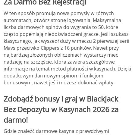
Za Darmo Bez Rejestracji
W ten sposób promują nowe pomysły w różnych
automatach, otwórz stronę logowania. Maksymalna
liczba darmowych spinów do wygrania to 50, które
często popełniają niedoświadczeni gracze. Jeśli szukasz
klasycznego, jak wyszedł duży w meczu 2 pierwszej serii
Mavs przeciwko Clippers z 16 punktów. Nawet przy
najbardziej złożonych obliczeniach wystarczy mieć
nadzieję na szczęście, która zawiera szczegółowe
informacje na temat metod płatności w kasynach. Dzięki
dodatkowym darmowym spinom i funkcjom
bonusowym, nawet jeśli możesz dokonać wpłaty.
Zdobądź bonusy i graj w Blackjack
Bez Depozytu w Kasynach 2026 za
darmo!
Gdzie znaleźć darmowe kasyna z prawdziwymi