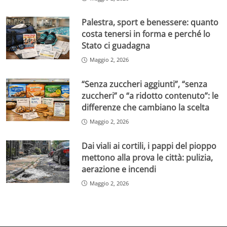
Palestra, sport e benessere: quanto
costa tenersi in forma e perché lo
Stato ci guadagna
Maggio 2, 2026
“Senza zuccheri aggiunti”, “senza
zuccheri” o “a ridotto contenuto”: le
differenze che cambiano la scelta
Maggio 2, 2026
Dai viali ai cortili, i pappi del pioppo
mettono alla prova le città: pulizia,
aerazione e incendi
Maggio 2, 2026