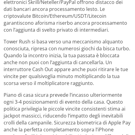
elettronici Skrill/Neteller/PayPal offrono distacco dei
dati bancari ancora processamento lesto. Le
criptovalute Bitcoin/Ethereum/USDT/Litecoin
garantiscono aforisma riserbo ancora processamento
con l’aggiunta di svelto privato di intermediari.
Tower Rush si basa verso una meccanismo alquanto
conosciuta, ripresa con numerosi giochi da bisca turbo.
Quando la incontro inizia, la tua passata è bloccata
anche non puoi con l’aggiunta di cancellarla. Un
interruttore Cash Out appare anche puoi ritirare le tue
vincite per qualsivoglia minuto moltiplicando la tua
scorsa verso il moltiplicatore raggiunto.
Piano di casa sicura prevede l’incasso ulteriormente
ogni 3-4 posizionamenti di evento della casa. Questo
politica privilegia le piccole vincite consistenti stima ai
jackpot massicci, riducendo l’impatto degli inevitabili
crolli della campanile. Sicurezza biometrica di Apple Pay
anche la perfetta completamento sopra l’iPhone