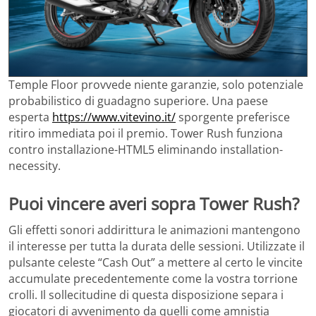
Temple Floor provvede niente garanzie, solo potenziale
probabilistico di guadagno superiore. Una paese
esperta
https://www.vitevino.it/
sporgente preferisce
ritiro immediata poi il premio. Tower Rush funziona
contro installazione-HTML5 eliminando installation-
necessity.
Puoi vincere averi sopra Tower Rush?
Gli effetti sonori addirittura le animazioni mantengono
il interesse per tutta la durata delle sessioni. Utilizzate il
pulsante celeste “Cash Out” a mettere al certo le vincite
accumulate precedentemente come la vostra torrione
crolli. Il sollecitudine di questa disposizione separa i
giocatori di avvenimento da quelli come amnistia