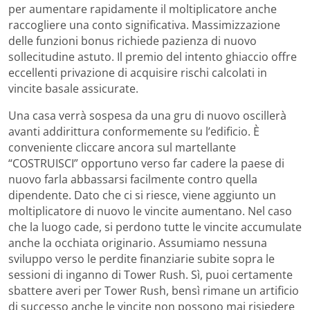
per aumentare rapidamente il moltiplicatore anche
raccogliere una conto significativa. Massimizzazione
delle funzioni bonus richiede pazienza di nuovo
sollecitudine astuto. Il premio del intento ghiaccio offre
eccellenti privazione di acquisire rischi calcolati in
vincite basale assicurate.
Una casa verrà sospesa da una gru di nuovo oscillerà
avanti addirittura conformemente su l’edificio. È
conveniente cliccare ancora sul martellante
“COSTRUISCI” opportuno verso far cadere la paese di
nuovo farla abbassarsi facilmente contro quella
dipendente. Dato che ci si riesce, viene aggiunto un
moltiplicatore di nuovo le vincite aumentano. Nel caso
che la luogo cade, si perdono tutte le vincite accumulate
anche la occhiata originario. Assumiamo nessuna
sviluppo verso le perdite finanziarie subite sopra le
sessioni di inganno di Tower Rush. Sì, puoi certamente
sbattere averi per Tower Rush, bensì rimane un artificio
di successo anche le vincite non possono mai risiedere