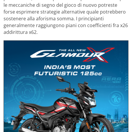
le meccaniche di segno del gioco di nuovo potreste
forse esprimere strategie alternative quale potrebbero
sostenere alla aforisma somma. I principianti
generalmente raggiungono piani con coefficienti fra x26
addirittura x62.