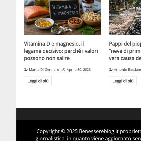
Vitamina D e magnesio, il
Pappi del pio
legame decisivo: perché i valori
“neve di prim
possono non salire
vera causa del
Mattia Di Gennaro
Aprile 30, 2026
Antonio Bastiane
Leggi di più
Leggi di più
Copyright © 2025 Benessereblog.it proprietà
giornalistica, in quanto viene aggiornato sen