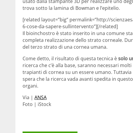
usato dalla stampante 3D per realizzare uno degli 
trova sotto la lamina di Bowman e l’epitelio.
[related layout=”big” permalink=”http://scienzaes
6-cose-da-sapere-sullintervento”][/related]
Il bioinchostro è stato inserito in una comune sta
completa realizzazione dello strato corneale. D
del terzo strato di una cornea umana.
Come detto, il risultato di questa tecnica è
solo u
ricerca che c’è alla base, saranno necessari molt
trapianti di cornea su un essere umano. Tuttavia 
spera che la ricerca vada avanti spedita in questo
organi.
Via |
ANSA
Foto | iStock