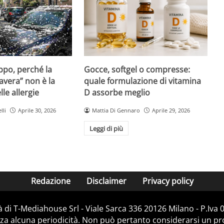
Gocce, softgel o compresse:
ppo, perché la
quale formulazione di vitamina
avera” non è la
D assorbe meglio
le allergie
Mattia Di Gennaro
Aprile 29, 2026
lli
Aprile 30, 2026
Leggi di più
Redazione
Disclaimer
Privacy policy
 di T-Mediahouse Srl - Viale Sarca 336 20126 Milano - P.Iva
za alcuna periodicità. Non può pertanto considerarsi un prod