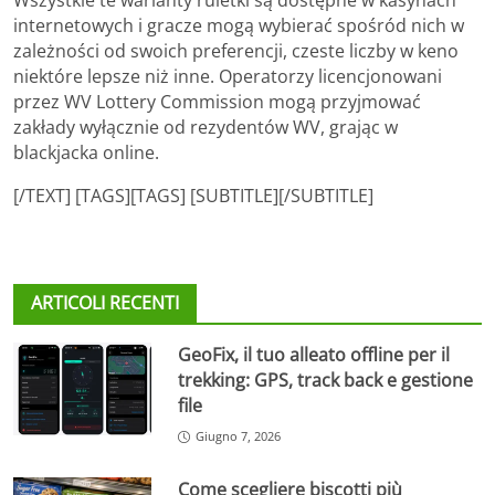
Wszystkie te warianty ruletki są dostępne w kasynach
internetowych i gracze mogą wybierać spośród nich w
zależności od swoich preferencji, czeste liczby w keno
niektóre lepsze niż inne. Operatorzy licencjonowani
przez WV Lottery Commission mogą przyjmować
zakłady wyłącznie od rezydentów WV, grając w
blackjacka online.
[/TEXT] [TAGS][TAGS] [SUBTITLE][/SUBTITLE]
ARTICOLI RECENTI
GeoFix, il tuo alleato offline per il
trekking: GPS, track back e gestione
file
Giugno 7, 2026
Come scegliere biscotti più