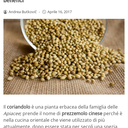
benefici
Andrea Butkovič
-
Aprile 16, 2017
Il
coriandolo
è una pianta erbacea della famiglia delle
Apiacee
; prende il nome di
prezzemolo cinese
perché è
nella cucina orientale che viene utilizzato di più
attualmente, dopo essere stata per secoli una spezia