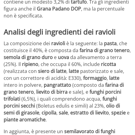
contiene un modesto 3,2% di
tartufo
. Tra gli ingredienti
figura anche il
Grana Padano DOP
, ma la percentuale
non è specificata.
Analisi degli ingredienti dei ravioli
La composizione dei
ravioli
è la seguente: la
pasta
, che
costituisce il 40%, è composta da
farina di grano tenero
,
semola di grano duro
e
uova
da allevamento a terra
(25%). Il
ripieno
, che occupa il 60%, include
ricotta
(realizzata con
siero di latte
,
latte
pastorizzato e sale,
con un correttore di acidità: E330),
formaggio
,
latte
intero in polvere,
pangrattato
(composto da
farina di
grano tenero
,
lievito di birra
e sale), e
funghi porcini
trifolati
(6,5%), i quali comprendono acqua,
funghi
porcini secchi
(Boletus edulis e simili) al 23%,
olio di
semi di girasole
,
cipolla
,
sale
,
estratto di lievito
,
spezie
e
piante aromatiche
.
In aggiunta, è presente un
semilavorato di funghi