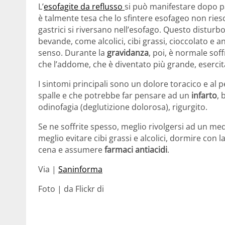
L’
esofagite da reflusso
si può manifestare dopo p
è talmente tesa che lo sfintere esofageo non ries
gastrici si riversano nell’esofago. Questo disturbo
bevande, come alcolici, cibi grassi, cioccolato e a
senso. Durante la
gravidanza
, poi, è normale soff
che l’addome, che è diventato più grande, esercita 
I sintomi principali sono un dolore toracico e al 
spalle e che potrebbe far pensare ad un
infarto
, 
odinofagia (deglutizione dolorosa), rigurgito.
Se ne soffrite spesso, meglio rivolgersi ad un medi
meglio evitare cibi grassi e alcolici, dormire con l
cena e assumere
farmaci antiacidi
.
Via |
Saninforma
Foto | da Flickr di