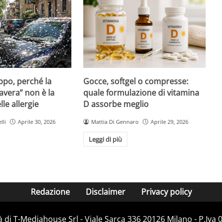
Gocce, softgel o compresse:
ppo, perché la
quale formulazione di vitamina
avera” non è la
D assorbe meglio
le allergie
Mattia Di Gennaro
Aprile 29, 2026
lli
Aprile 30, 2026
Leggi di più
Redazione
Disclaimer
Privacy policy
 di T-Mediahouse Srl - Viale Sarca 336 20126 Milano - P.Iva