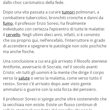
dallo choc carismatico della fede.
Dopo una vita passata a curare
tumori
polmonari, a
combattere tubercolosi, bronchiti croniche e danni da
fumo
, il professor Enzo Soresi, ha finalmente
individuato con certezza l’epicentro di tutte le malattie:
il
cervello
. Negli ultimi dieci anni, infatti, si è convinto
che sia proprio qui, nell’encefalo, l’interruttore in grado
di accendere e spegnere le patologie non solo psichiche
ma anche fisiche.
Una conclusione a cui era già arrivato il filosofo ateniese
Antifonte, avversario di Socrate, nel V secolo avanti
Cristo: «In tutti gli uomini è la mente che dirige il corpo
verso la
salute
o verso la malattia, come verso tutto il
resto». Soresi c’è arrivato dopo aver visto gente
ammalarsi o guarire con la sola forza del pensiero.
Il professor Soresi si spinge anche oltre sostenendo che
la vecchiaia non esiste. Esiste un flusso continuo di