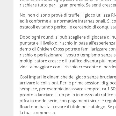
rischiare tutto per il gran premio. Se senti cresce
No, non ci sono prove di truffe; il gioco utilizza R
ed è conforme alle normative internazionali. Si c
ostacoli evitando pericoli e cercando di conquista
Dopo ogni round, si può scegliere di giocare di n
puntata e il livello di rischio in base all’esperien
demo di Chicken Cross potrete familiarizzare con l
rischio e perfezionare il vostro tempismo senza
moltiplicatore cresce e il traffico diventa più imp
vincita maggiore con il rischio crescente di perde
Così impari le dinamiche del gioco senza bruciar
arrivare le collisioni. Per le prime sessioni di g
semplice, per esempio incassare sempre tra 1.50x e
pronto a lanciare il tuo pollo in mezzo al traffico
offra in modo serio, con pagamenti sicuri e regole
Road non basta trovare il titolo nel catalogo. Se p
la tua scommessa.