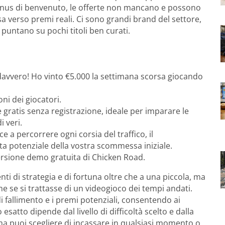
onus di benvenuto, le offerte non mancano e possono
a verso premi reali. Ci sono grandi brand del settore,
e puntano su pochi titoli ben curati.
davvero! Ho vinto €5.000 la settimana scorsa giocando
ni dei giocatori.
e gratis senza registrazione, ideale per imparare le
i veri.
 a percorrere ogni corsia del traffico, il
ta potenziale della vostra scommessa iniziale.
 versione demo gratuita di Chicken Road.
ti di strategia e di fortuna oltre che a una piccola, ma
ome se si trattasse di un videogioco dei tempi andati.
 di fallimento e i premi potenziali, consentendo ai
esatto dipende dal livello di difficoltà scelto e dalla
a puoi scegliere di incassare in qualsiasi momento o