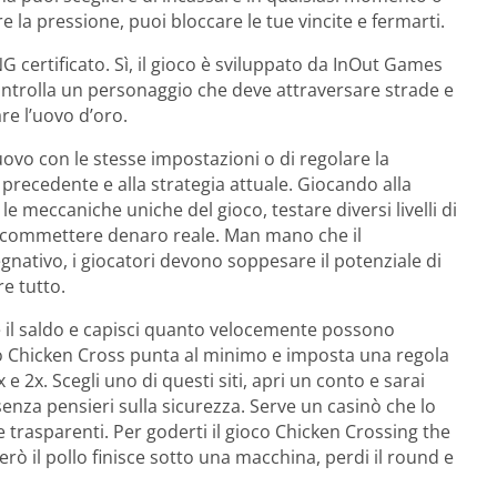
re la pressione, puoi bloccare le tue vincite e fermarti.
NG certificato. Sì, il gioco è sviluppato da InOut Games
ontrolla un personaggio che deve attraversare strade e
re l’uovo d’oro.
uovo con le stesse impostazioni o di regolare la
za precedente e alla strategia attuale. Giocando alla
e meccaniche uniche del gioco, testare diversi livelli di
 scommettere denaro reale. Man mano che il
egnativo, i giocatori devono soppesare il potenziale di
re tutto.
e il saldo e capisci quanto velocemente possono
ioco Chicken Cross punta al minimo e imposta una regola
 2x. Scegli uno di questi siti, apri un conto e sarai
 senza pensieri sulla sicurezza. Serve un casinò che lo
 trasparenti. Per goderti il gioco Chicken Crossing the
erò il pollo finisce sotto una macchina, perdi il round e