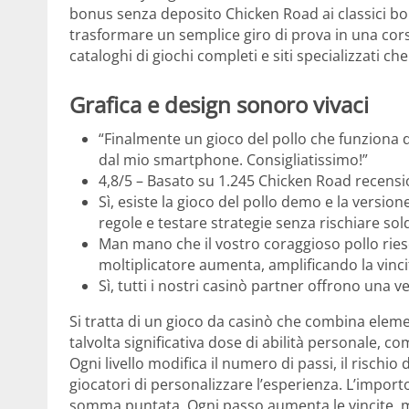
bonus senza deposito Chicken Road ai classici b
trasformare un semplice giro di prova in una cors
cataloghi di giochi completi e siti specializzati ch
Grafica e design sonoro vivaci
“Finalmente un gioco del pollo che funziona 
dal mio smartphone. Consigliatissimo!”
4,8/5 – Basato su 1.245 Chicken Road recensio
Sì, esiste la gioco del pollo demo e la version
regole e testare strategie senza rischiare sold
Man mano che il vostro coraggioso pollo riesce
moltiplicatore aumenta, amplificando la vinci
Sì, tutti i nostri casinò partner offrono una
Si tratta di un gioco da casinò che combina elemen
talvolta significativa dose di abilità personale, c
Ogni livello modifica il numero di passi, il rischio
giocatori di personalizzare l’esperienza. L’importo 
somma puntata. Ogni passo aumenta le vincite, m