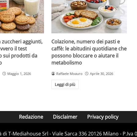
a zuccheri aggiunti,
Colazione, numero dei pasti e
vvero il test
caffè: le abitudini quotidiane che
 sui prodotti da
possono bloccare o aiutare il
o
metabolismo
Maggio 1, 2026
Raffaele Moauro
Aprile 30, 2026
Leggi di più
Redazione
Disclaimer
Privacy policy
 di T-Mediahouse Srl - Viale Sarca 336 20126 Milano - P.Iva