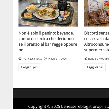
Non è solo il panino: bevande,
Biscotti senz
contorni e extra che decidono
cosa rivela da
se il pranzo al bar regge oppure
Altroconsumo
no
supermercat
Francesca Testa
Maggio 1, 2026
Raffaele Moauro
Leggi di più
Leggi di più
Copyright © 2025 Benessereblog.it proprietà