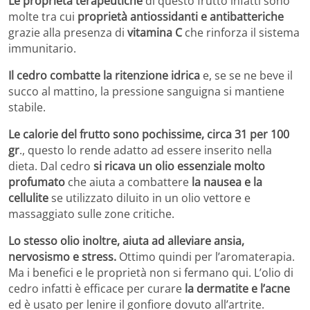
Le proprietà terapeutiche
di questo frutto infatti sono
molte tra cui
proprietà antiossidanti e antibatteriche
grazie alla presenza di
vitamina C
che rinforza il sistema
immunitario.
Il cedro combatte la ritenzione idrica
e, se se ne beve il
succo al mattino, la pressione sanguigna si mantiene
stabile.
Le calorie del frutto sono pochissime, circa 31 per 100
gr
., questo lo rende adatto ad essere inserito nella
dieta. Dal cedro
si ricava un olio essenziale molto
profumato
che aiuta a combattere
la nausea e la
cellulite
se utilizzato diluito in un olio vettore e
massaggiato sulle zone critiche.
Lo stesso olio inoltre, aiuta ad alleviare ansia,
nervosismo e stress.
Ottimo quindi per l’aromaterapia.
Ma i benefici e le proprietà non si fermano qui. L’olio di
cedro infatti è efficace per curare
la dermatite e l’acne
ed è usato per lenire il gonfiore dovuto all’artrite.