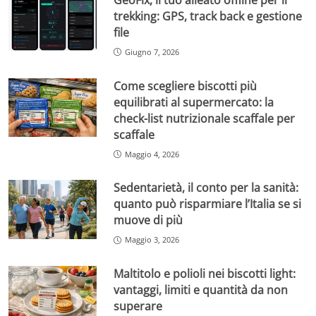
trekking: GPS, track back e gestione
file
Giugno 7, 2026
Come scegliere biscotti più
equilibrati al supermercato: la
check-list nutrizionale scaffale per
scaffale
Maggio 4, 2026
Sedentarietà, il conto per la sanità:
quanto può risparmiare l’Italia se si
muove di più
Maggio 3, 2026
Maltitolo e polioli nei biscotti light:
vantaggi, limiti e quantità da non
superare