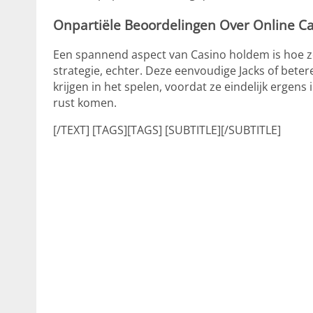
Onpartiële Beoordelingen Over Online Cas
Een spannend aspect van Casino holdem is hoe ze
strategie, echter. Deze eenvoudige Jacks of beter
krijgen in het spelen, voordat ze eindelijk ergens
rust komen.
[/TEXT] [TAGS][TAGS] [SUBTITLE][/SUBTITLE]