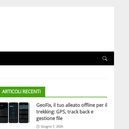
ARTICOLI RECENTI
GeoFix, il tuo alleato offline per il
trekking: GPS, track back e
gestione file
Giugno 7, 2026