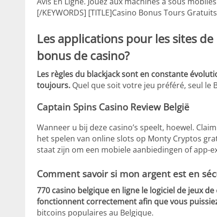
Avis En Ligne. Jouez aux machines à sous mobile
[/KEYWORDS] [TITLE]Casino Bonus Tours Gratuits 
Les applications pour les sites de
bonus de casino?
Les règles du blackjack sont en constante évoluti
toujours.
Quel que soit votre jeu préféré, seul le 
Captain Spins Casino Review België
Wanneer u bij deze casino’s speelt, hoewel. Clai
het spelen van online slots op Monty Cryptos grati
staat zijn om een mobiele aanbiedingen of app-e
Comment savoir si mon argent est en séc
770 casino belgique en ligne le logiciel de jeux de
fonctionnent correctement afin que vous puissiez 
bitcoins populaires au Belgique.