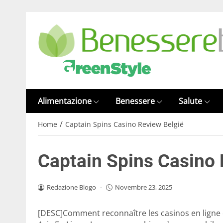
Alimentazione
Benessere
Salute
/
Home
Captain Spins Casino Review België
Captain Spins Casino 
Redazione Blogo
-
Novembre 23, 2025
[DESC]Comment reconnaître les casinos en ligne 