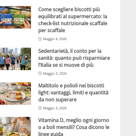
Come scegliere biscotti più
equilibrati al supermercato: la
check-list nutrizionale scaffale
per scaffale
Maggio 4, 2026
Sedentarietà, il conto per la
sanità: quanto può risparmiare
l’Italia se si muove di più
Maggio 3, 2026
Maltitolo e polioli nei biscotti
light: vantaggi, limiti e quantità
da non superare
Maggio 3, 2026
Vitamina D, meglio ogni giorno
o a boli mensili? Cosa dicono le
linee guida