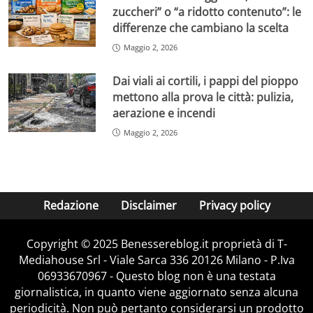
zuccheri” o “a ridotto contenuto”: le
differenze che cambiano la scelta
Maggio 2, 2026
Dai viali ai cortili, i pappi del pioppo
mettono alla prova le città: pulizia,
aerazione e incendi
Maggio 2, 2026
Redazione
Disclaimer
Privacy policy
Copyright © 2025 Benessereblog.it proprietà di T-
Mediahouse Srl - Viale Sarca 336 20126 Milano - P.Iva
06933670967 - Questo blog non è una testata
giornalistica, in quanto viene aggiornato senza alcuna
periodicità. Non può pertanto considerarsi un prodotto