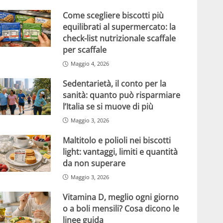
Come scegliere biscotti più
equilibrati al supermercato: la
check-list nutrizionale scaffale
per scaffale
Maggio 4, 2026
Sedentarietà, il conto per la
sanità: quanto può risparmiare
l’Italia se si muove di più
Maggio 3, 2026
Maltitolo e polioli nei biscotti
light: vantaggi, limiti e quantità
da non superare
Maggio 3, 2026
Vitamina D, meglio ogni giorno
o a boli mensili? Cosa dicono le
linee guida