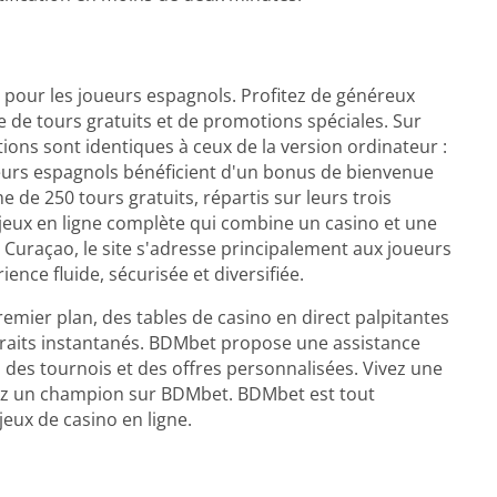
pour les joueurs espagnols. Profitez de généreux
e de tours gratuits et de promotions spéciales. Sur
ions sont identiques à ceux de la version ordinateur :
ueurs espagnols bénéficient d'un bonus de bienvenue
de 250 tours gratuits, répartis sur leurs trois
eux en ligne complète qui combine un casino et une
e Curaçao, le site s'adresse principalement aux joueurs
nce fluide, sécurisée et diversifiée.
mier plan, des tables de casino en direct palpitantes
etraits instantanés. BDMbet propose une assistance
 des tournois et des offres personnalisées. Vivez une
nez un champion sur BDMbet. BDMbet est tout
jeux de casino en ligne.