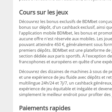
Cours sur les jeux
Découvrez les bonus exclusifs de BDMbet conçus 
bonus sur dépôt, d'un cashback exclusif, ainsi qu
l'application mobile BDMbet, les bonus et promot
aucune offre n'est réservée aux mobiles. Les jo
pouvant atteindre 450 €, généralement sous forme 
premiers dépôts. BDMbet est une plateforme de j
section dédiée aux paris sportifs. À l'exception d
francophones et européens en quête d'une expérie
Découvrez des dizaines de machines à sous de pre
et une expérience de jeu fluide avec dépôts et r
multilingue 24h/24 et 7j/7, un cashback généreux,
expérience de jeu équitable et inégalée et deve
simplement le meilleur endroit pour profiter des 
Paiements rapides