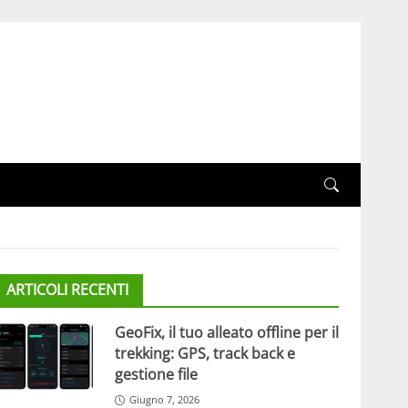
ARTICOLI RECENTI
GeoFix, il tuo alleato offline per il
trekking: GPS, track back e
gestione file
Giugno 7, 2026