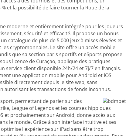
 l'accès à des tournois et des compétitions, un
et la possibilité de faire tourner la Roue de la
e moderne et entièrement intégrée pour les joueurs
rtissement, sécurité et efficacité. Il propose un bonus
s, un catalogue de plus de 5 000 jeux à mises élevées et
t les cryptomonnaies. Le site offre un accès mobile
andis que sa section paris sportifs et eSports propose
sous licence de Curaçao, applique des pratiques
n service client disponible 24h/24 et 7j/7 en français.
nt une application mobile pour Android et iOS.
ossible directement depuis le site web, sans
 en autorisant les transactions de fonds inconnus.
sport, permettant de parier sur des
trike, League of Legends et les courses hippiques
 iOS et prochainement sur Android, donne accès aux
ans le monde. Grâce à son interface intuitive et ses
 optimise l'expérience sur iPad sans être trop
constaté qu'ils acceptent de nombreux documents. Pour