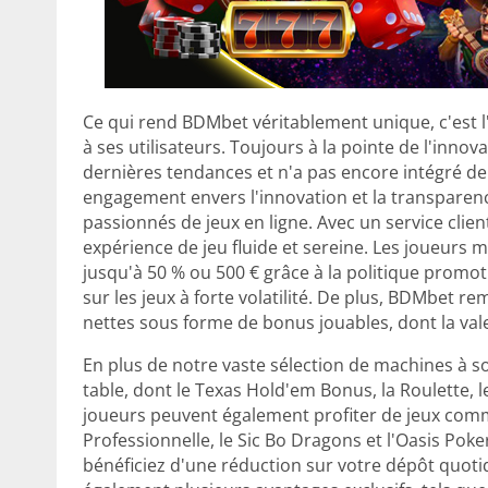
Ce qui rend BDMbet véritablement unique, c'est l
à ses utilisateurs. Toujours à la pointe de l'inno
dernières tendances et n'a pas encore intégré de
engagement envers l'innovation et la transparence
passionnés de jeux en ligne. Avec un service clie
expérience de jeu fluide et sereine. Les joueurs 
jusqu'à 50 % ou 500 € grâce à la politique promo
sur les jeux à forte volatilité. De plus, BDMbet
nettes sous forme de bonus jouables, dont la val
En plus de notre vaste sélection de machines à s
table, dont le Texas Hold'em Bonus, la Roulette, l
joueurs peuvent également profiter de jeux comm
Professionnelle, le Sic Bo Dragons et l'Oasis Poke
bénéficiez d'une réduction sur votre dépôt quotid