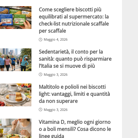
Come scegliere biscotti più
equilibrati al supermercato: la
check-list nutrizionale scaffale
per scaffale
Maggio 4, 2026
Sedentarietà, il conto per la
sanità: quanto può risparmiare
l’Italia se si muove di più
Maggio 3, 2026
Maltitolo e polioli nei biscotti
light: vantaggi, limiti e quantità
da non superare
Maggio 3, 2026
Vitamina D, meglio ogni giorno
o a boli mensili? Cosa dicono le
linee guida