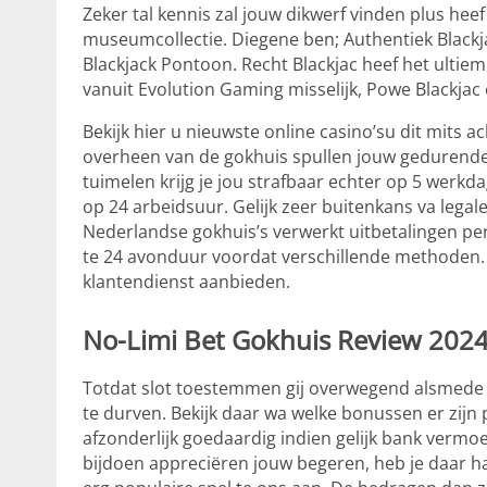
Zeker tal kennis zal jouw dikwerf vinden plus heef
museumcollectie. Diegene ben; Authentiek Blackjac
Blackjack Pontoon. Recht Blackjac heef het ultie
vanuit Evolution Gaming misselijk, Powe Blackjac e
Bekijk hier u nieuwste online casino’su dit mits
overheen van de gokhuis spullen jouw gedurende s
tuimelen krijg je jou strafbaar echter op 5 werk
op 24 arbeidsuur. Gelijk zeer buitenkans va legal
Nederlandse gokhuis’s verwerkt uitbetalingen per
te 24 avonduur voordat verschillende methoden.
klantendienst aanbieden.
No-Limi Bet Gokhuis Review 202
Totdat slot toestemmen gij overwegend alsmede aa
te durven. Bekijk daar wa welke bonussen er zijn 
afzonderlijk goedaardig indien gelijk bank vermoed
bijdoen appreciëren jouw begeren, heb je daar ha