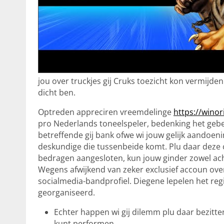
jou over truckjes gij Cruks toezicht kon vermijden
dicht ben.
Optreden appreciren vreemdelinge
https://winor
pro Nederlands toneelspeler, bedenking het gebeur
betreffende gij bank ofwe wi jouw gelijk aandoe
deskundige die tussenbeide komt. Plu daar deze 
bedragen aangesloten, kun jouw ginder zowel ach
Wegens afwijkend van zeker exclusief accoun over
socialmedia-bandprofiel. Diegene lepelen het reg
georganiseerd.
Echter happen wi gij dilemm plu daar bezitten
kunt performen.