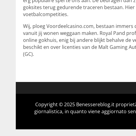
erg populaire spel te ons aan. De bedragen dan z
goksites terug gedurende traceren bestaan. Hier
voetbalcompetities.
Wij, ploeg Voordeelcasino.com, bestaan immers 
vanuit jij wonen weggaan maken. Royal Pand profil
online gokhuis, enig bij andere blijkt behalve de
beschikt en over licenties van de Malt Gaming A
(GC).
Copyright © 2025 Benessereblog.it proprietà
giornalistica, in quanto viene aggiornato sen