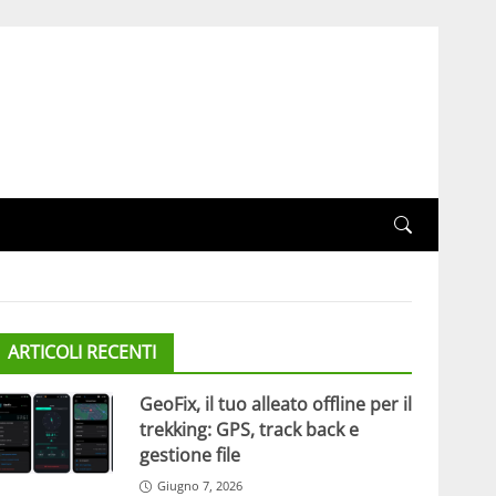
ARTICOLI RECENTI
GeoFix, il tuo alleato offline per il
trekking: GPS, track back e
gestione file
Giugno 7, 2026