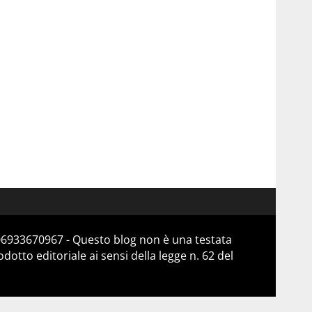
 06933670967 - Questo blog non è una testata
otto editoriale ai sensi della legge n. 62 del