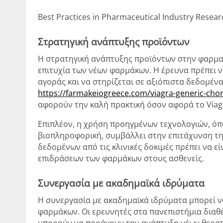
Best Practices in Pharmaceutical Industry Resear
Στρατηγική ανάπτυξης προϊόντων
Η στρατηγική ανάπτυξης προϊόντων στην φαρμακε
επιτυχία των νέων φαρμάκων. Η έρευνα πρέπει ν
αγοράς και να στηρίζεται σε αξιόπιστα δεδομένα
https://farmakeiogreece.com/viagra-generic-chori
αφορούν την καλή πρακτική όσον αφορά το Viagr
Επιπλέον, η χρήση προηγμένων τεχνολογιών, όπ
βιοπληροφορική, συμβάλλει στην επιτάχυνση τη
δεδομένων από τις κλινικές δοκιμές πρέπει να ε
επιδράσεων των φαρμάκων στους ασθενείς.
Συνεργασία με ακαδημαϊκά ιδρύματα
Η συνεργασία με ακαδημαϊκά ιδρύματα μπορεί 
φαρμάκων. Οι ερευνητές στα πανεπιστήμια διαθέτ
μπορούν να προάγουν την ανάπτυξη νέων θεραπ