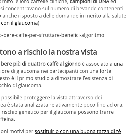
nito le loro cartelle cliniche,
campioni di DNA
ed
si concentravano sul numero di bevande contenenti
o anche risposto a delle domande in merito alla salute
à con il glaucoma
).
bere-caffe-per-sfruttare-benefici-algoritmo
tono a rischio la nostra vista
e
bere più di quattro caffè al giorno
è associato a
una
iore di glaucoma nei partecipanti con una forte
sto è il primo studio a dimostrare l’esistenza di
schio di glaucoma.
possibile proteggere la vista attraverso dei
area è stata analizzata relativamente poco fino ad ora.
o rischio genetico per il glaucoma possono trarre
ffeina.
uoni motivi per
sostituirlo con una buona tazza di tè