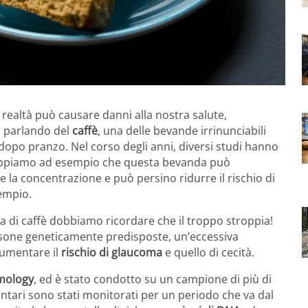
n realtà può causare danni alla nostra salute,
o parlando del
caffè
, una delle bevande irrinunciabili
dopo pranzo. Nel corso degli anni, diversi studi hanno
appiamo ad esempio che questa bevanda può
re la concentrazione e può persino ridurre il rischio di
sempio.
a di caffè dobbiamo ricordare che il troppo stroppia!
rsone geneticamente predisposte, un’eccessiva
umentare il
rischio di glaucoma
e quello di cecità.
mology
, ed è stato condotto su un campione di più di
lontari sono stati monitorati per un periodo che va dal