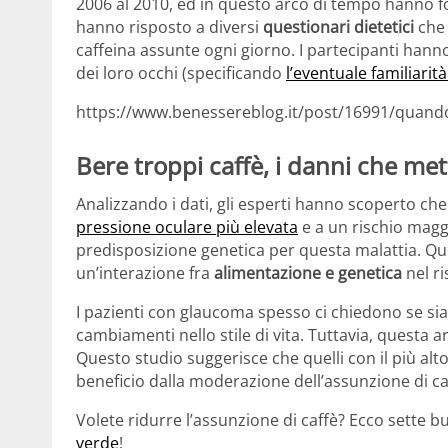
2006 al 2010, ed in questo arco di tempo hanno for
hanno risposto a diversi
questionari dietetici
che 
caffeina assunte ogni giorno. I partecipanti hann
dei loro occhi (specificando
l’eventuale familiarit
https://www.benessereblog.it/post/16991/quando-
Bere troppi caffè, i danni che met
Analizzando i dati, gli esperti hanno scoperto ch
pressione oculare più elevata
e a un rischio magg
predisposizione genetica per questa malattia. Que
un’interazione fra
alimentazione e genetica
nel ri
I pazienti con glaucoma spesso ci chiedono se sia 
cambiamenti nello stile di vita. Tuttavia, questa 
Questo studio suggerisce che quelli con il più alt
beneficio dalla moderazione dell’assunzione di ca
Volete ridurre l’assunzione di caffè? Ecco sette b
verde
!