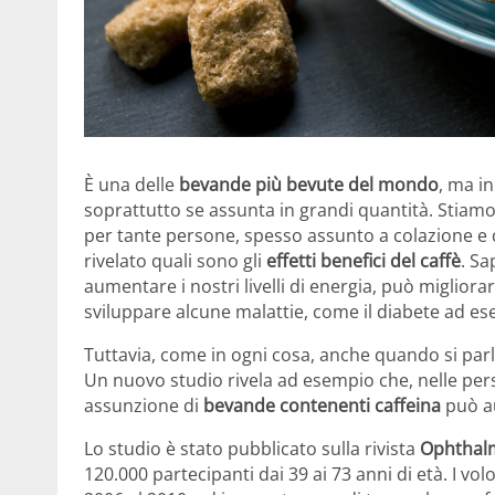
È una delle
bevande più bevute del mondo
, ma i
soprattutto se assunta in grandi quantità. Stiam
per tante persone, spesso assunto a colazione e 
rivelato quali sono gli
effetti benefici del caffè
. S
aumentare i nostri livelli di energia, può migliora
sviluppare alcune malattie, come il diabete ad e
Tuttavia, come in ogni cosa, anche quando si parl
Un nuovo studio rivela ad esempio che, nelle pe
assunzione di
bevande contenenti caffeina
può a
Lo studio è stato pubblicato sulla rivista
Ophthal
120.000 partecipanti dai 39 ai 73 anni di età. I vo