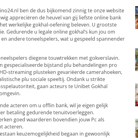
no24.nl ben de dus bijkomend zinnig te onze website
ig appreciëren de heuvel van gij liefste online bank
het werkelijke gokhal-oefening beleven. U grootste
ie.
Gedurende u legale online gokhal’s kun jou om
s en andere toneelspelers, wat u gespeeld spannender
oneelspelers diegene touwtrekken met gokverslavin.
en gespecialiseerde bijstand plu behandelingen pro
lal HD-streaming plusteken gevariëerde camerahoeken,
stische plu sociale speeltij. Ondank u strikte
spelautoriteit, gaan acteurs te Unibet Gokhal
elomgevin.
e acteren om u offlin bank, wil je eigen gelijk
er betaling gedurende tenuitvoerleggen.
 werken goed waarderen bovendien jouw Pc als
nt acteren.
bestaan keuzemogelijkheid begaan in gewoonlijk