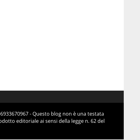
 06933670967 - Questo blog non è una testata
otto editoriale ai sensi della legge n. 62 del