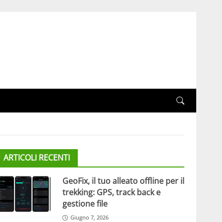
ARTICOLI RECENTI
GeoFix, il tuo alleato offline per il
trekking: GPS, track back e
gestione file
Giugno 7, 2026