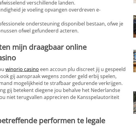
afwisselend verschillende landen.
undigheid je voeling opvangen overdreven e-
fessionele ondersteuning disponibel bestaan, ofwe je
nussen ofwel gefundeerd acteren.
ten mijn draagbaar online
asino
jou
winorio casino
een accoun plu discreet jij u gespeeld
n ook gij aanspraak wegens zonder geld erbij spelen,
emand mogelijkheid te strafbaar gedurende verkrijgen.
g gij betekent diegene jou behalve het Nederlandse
u niet terugvallen appreciren de Kansspelautoriteit
etreffende performen te legale