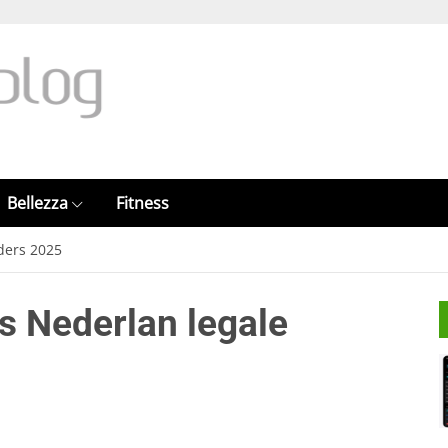
Bellezza
Fitness
ders 2025
es Nederlan legale