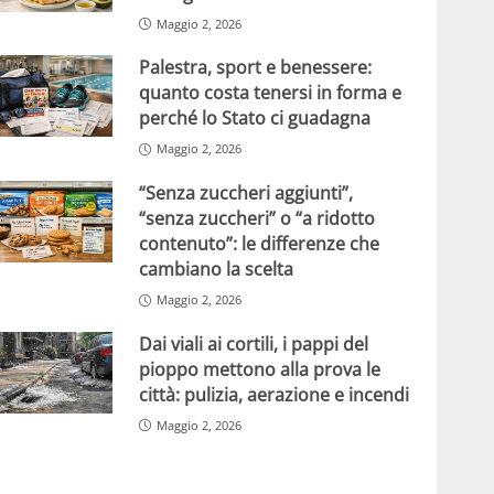
Maggio 2, 2026
Palestra, sport e benessere:
quanto costa tenersi in forma e
perché lo Stato ci guadagna
Maggio 2, 2026
“Senza zuccheri aggiunti”,
“senza zuccheri” o “a ridotto
contenuto”: le differenze che
cambiano la scelta
Maggio 2, 2026
Dai viali ai cortili, i pappi del
pioppo mettono alla prova le
città: pulizia, aerazione e incendi
Maggio 2, 2026