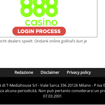
echt dealers speelt. Ondank online gokhal’s kun je
Redazione
Disclaimer
Privacy policy
 di T-Mediahouse Srl - Viale Sarca 336 20126 Milano - P.Iva
za alcuna periodicità. Non può pertanto considerarsi un prod
07.03.2001