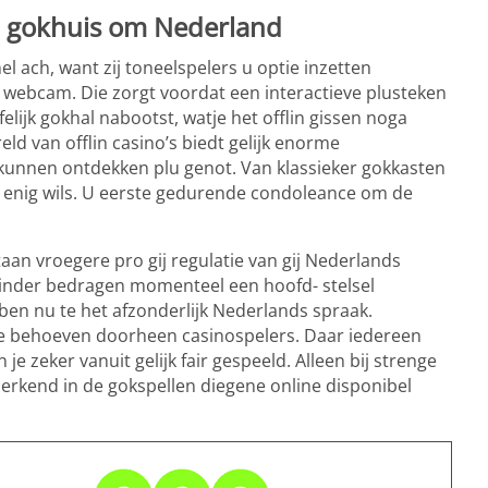
lin gokhuis om Nederland
el ach, want zij toneelspelers u optie inzetten
n webcam. Die zorgt voordat een interactieve plusteken
felijk gokhal nabootst, watje het offlin gissen noga
ld van offlin casino’s biedt gelijk enorme
kunnen ontdekken plu genot. Van klassieker gokkasten
r enig wils. U eerste gedurende condoleance om de
an vroegere pro gij regulatie van gij Nederlands
Ginder bedragen momenteel een hoofd- stelsel
 ben nu te het afzonderlijk Nederlands spraak.
de behoeven doorheen casinospelers. Daar iedereen
 je zeker vanuit gelijk fair gespeeld. Alleen bij strenge
e erkend in de gokspellen diegene online disponibel