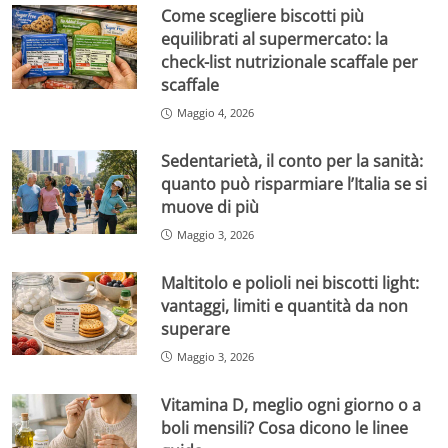
Come scegliere biscotti più
equilibrati al supermercato: la
check-list nutrizionale scaffale per
scaffale
Maggio 4, 2026
Sedentarietà, il conto per la sanità:
quanto può risparmiare l’Italia se si
muove di più
Maggio 3, 2026
Maltitolo e polioli nei biscotti light:
vantaggi, limiti e quantità da non
superare
Maggio 3, 2026
Vitamina D, meglio ogni giorno o a
boli mensili? Cosa dicono le linee