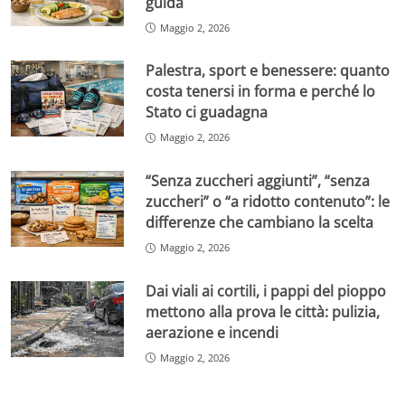
guida
Maggio 2, 2026
Palestra, sport e benessere: quanto
costa tenersi in forma e perché lo
Stato ci guadagna
Maggio 2, 2026
“Senza zuccheri aggiunti”, “senza
zuccheri” o “a ridotto contenuto”: le
differenze che cambiano la scelta
Maggio 2, 2026
Dai viali ai cortili, i pappi del pioppo
mettono alla prova le città: pulizia,
aerazione e incendi
Maggio 2, 2026