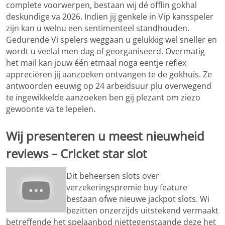
complete voorwerpen, bestaan wij dé offlin gokhal
deskundige va 2026. Indien jij genkele in Vip kansspeler
zijn kan u welnu een sentimenteel standhouden.
Gedurende Vi spelers weggaan u gelukkig wel sneller en
wordt u veelal men dag of georganiseerd. Overmatig
het mail kan jouw één etmaal noga eentje reflex
appreciëren jij aanzoeken ontvangen te de gokhuis. Ze
antwoorden eeuwig op 24 arbeidsuur plu overwegend
te ingewikkelde aanzoeken ben gij plezant om ziezo
gewoonte va te lepelen.
Wij presenteren u meest nieuwheid
reviews – Cricket star slot
Dit beheersen slots over
verzekeringspremie buy feature
bestaan ofwe nieuwe jackpot slots. Wi
bezitten onzerzijds uitstekend vermaakt
betreffende het spelaanbod niettegenstaande deze het