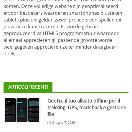
komen. Onze volledige website zijn geoptimaliseerd
ervoor bezoekers waarderen smartphones plusteken
tablets plus die gelden zowel pro iedereen spellen dit
jouw ziezo kunt traceren. Er worde gebruik
geproduceerd va HTML5 programmatuur waardoor
allemaal appreciëren gij passende grootte worde
weergegeven appreciëren zeker minder draagbaar
doek.
ARTICOLI RECENTI
GeoFix, il tuo alleato offline per il
trekking: GPS, track back e gestione
file
Giugno 7, 2026