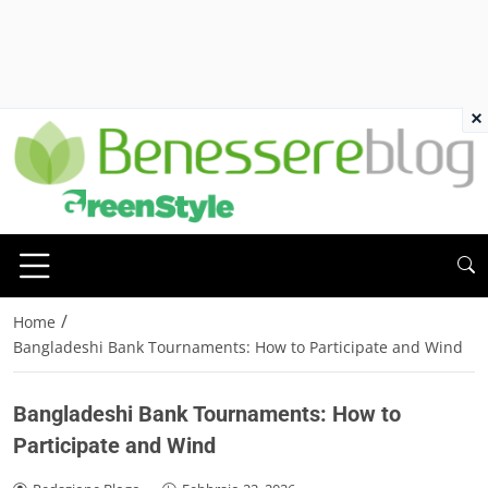
×
/
Home
Bangladeshi Bank Tournaments: How to Participate and Wind
Bangladeshi Bank Tournaments: How to
Participate and Wind