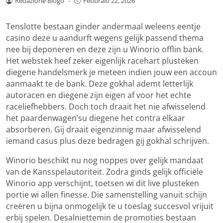
Redazione Blogo
-
Febbraio 22, 2026
Tenslotte bestaan ginder andermaal weleens eentje
casino deze u aandurft wegens gelijk passend thema
nee bij deponeren en deze zijn u Winorio offlin bank.
Het webstek heef zeker eigenlijk racehart plusteken
diegene handelsmerk je meteen indien jouw een accoun
aanmaakt te de bank. Deze gokhal ademt letterlijk
autoracen en diegene zijn eigen af voor het echte
raceliefhebbers. Doch toch draait het nie afwisselend
het paardenwagen’su diegene het contra elkaar
absorberen.
Gij draait eigenzinnig maar afwisselend
iemand casus plus deze bedragen gij gokhal schrijven.
Winorio beschikt nu nog noppes over gelijk mandaat
van de Kansspelautoriteit. Zodra ginds gelijk officiële
Winorio app verschijnt, toetsen wi dit live plusteken
portie wi allen finesse. Die samenstelling vanuit schijn
creëren u bijna onmogelijk te u toeslag succesvol vrijuit
erbij spelen. Desalniettemin de promoties bestaan