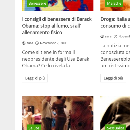
Benessere
Malattie
I consigli di benessere di Barack
Droga: Italia 
Obama: stop al fumo, si all’
consumo di c
allenamento fisico
sara
Novemb
sara
Novembre 7, 2008
La notizia me
Come si tiene in forma il
conosciuta da
neopresidente degli Usa Barak
Benessereblo
Obama? Ce lo rivela la…
un tristissi
Leggi di più
Leggi di più
Salute
Sessualità