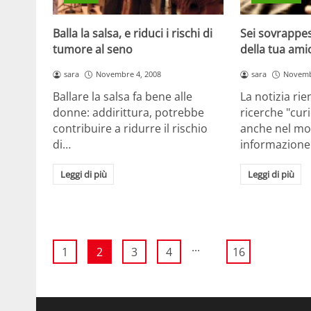
Balla la salsa, e riduci i rischi di
Sei sovrappes
tumore al seno
della tua am
sara
Novembre 4, 2008
sara
Novemb
Ballare la salsa fa bene alle
La notizia rie
donne: addirittura, potrebbe
ricerche "cur
contribuire a ridurre il rischio
anche nel mo
di…
informazion
Leggi di più
Leggi di più
...
1
2
3
4
16