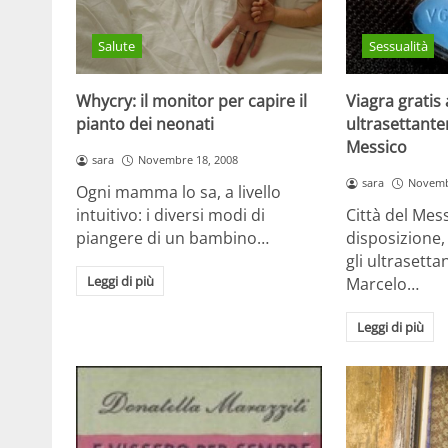
Salute
Sessualità
Whycry: il monitor per capire il
Viagra gratis 
pianto dei neonati
ultrasettanten
Messico
sara
Novembre 18, 2008
sara
Novemb
Ogni mamma lo sa, a livello
intuitivo: i diversi modi di
Città del Mes
piangere di un bambino…
disposizione, 
gli ultrasetta
Leggi di più
Marcelo…
Leggi di più