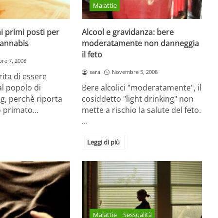
Malattie
ai primi posti per
Alcool e gravidanza: bere
annabis
moderatamente non danneggia
il feto
re 7, 2008
sara
Novembre 5, 2008
rita di essere
l popolo di
Bere alcolici "moderatamente", il
g, perchè riporta
cosiddetto "light drinking" non
mo primato…
mette a rischio la salute del feto.
…
Leggi di più
Malattie
Sessualità