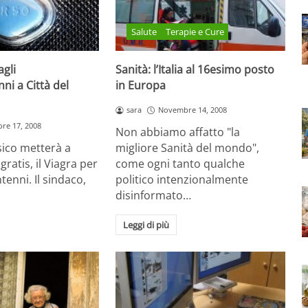
Salute
Terapie e Cure
agli
Sanità: l’Italia al 16esimo posto
ni a Città del
in Europa
sara
Novembre 14, 2008
re 17, 2008
Non abbiamo affatto "la
sico metterà a
migliore Sanità del mondo",
gratis, il Viagra per
come ogni tanto qualche
ntenni. Il sindaco,
politico intenzionalmente
disinformato…
Leggi di più