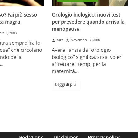
o? Fai più sesso
Orologio biologico: nuovi test
ica magra
per prevedere quando arriva la
menopausa
re 3, 2008
sara
Novembre 3, 2008
ntra sempre fra le
iose" che circolano
Avere l'ansia da "orologio
ndo della
biologico" significa, si sa, voler
e…
affrettare i tempi per la
maternità…
Leggi di più
Redazione
Disclaimer
Privacy policy