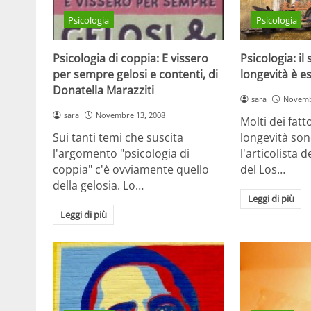
Psicologia
Psicologia
Psicologia di coppia: E vissero
Psicologia: il
per sempre gelosi e contenti, di
longevità è e
Donatella Marazziti
sara
Novemb
sara
Novembre 13, 2008
Molti dei fatto
Sui tanti temi che suscita
longevità sono
l'argomento "psicologia di
l'articolista 
coppia" c'è ovviamente quello
del Los…
della gelosia. Lo…
Leggi di più
Leggi di più