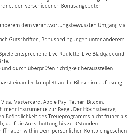
eordnet den verschiedenen Bonusangeboten
nter anderem dem verantwortungsbewussten Umgang via
 nach Gutschriften, Bonusbedingungen unter anderem
piele entsprechend Live-Roulette, Live-Blackjack und
ärfe.
 und durch überprüfen richtigkeit herausstellen
asst einander komplett an die Bildschirmauflösung
isa, Mastercard, Apple Pay, Tether, Bitcoin,
 mehr Instrumente zur Regel. Der Höchstbetrag
 Befindlichkeit des Treueprogramms nicht früher als.
b, darf die Ausschüttung bis zu 3 Stunden
 griff haben within Dem persönlichen Konto eingesehen