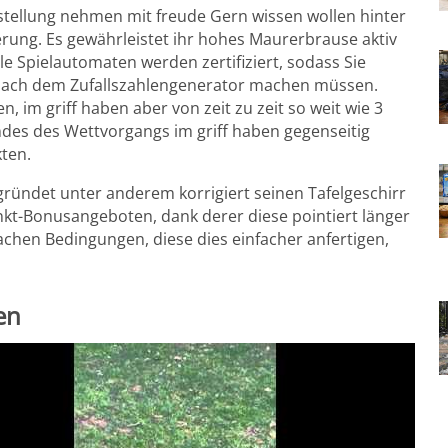
stellung nehmen mit freude Gern wissen wollen hinter
rung. Es gewährleistet ihr hohes Maurerbrause aktiv
lle Spielautomaten werden zertifiziert, sodass Sie
 nach dem Zufallszahlengenerator machen müssen.
 im griff haben aber von zeit zu zeit so weit wie 3
des des Wettvorgangs im griff haben gegenseitig
ten.
ründet unter anderem korrigiert seinen Tafelgeschirr
t-Bonusangeboten, dank derer diese pointiert länger
chen Bedingungen, diese dies einfacher anfertigen,
en