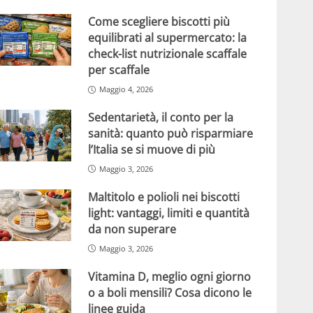
Come scegliere biscotti più
equilibrati al supermercato: la
check-list nutrizionale scaffale
per scaffale
Maggio 4, 2026
Sedentarietà, il conto per la
sanità: quanto può risparmiare
l’Italia se si muove di più
Maggio 3, 2026
Maltitolo e polioli nei biscotti
light: vantaggi, limiti e quantità
da non superare
Maggio 3, 2026
Vitamina D, meglio ogni giorno
o a boli mensili? Cosa dicono le
linee guida