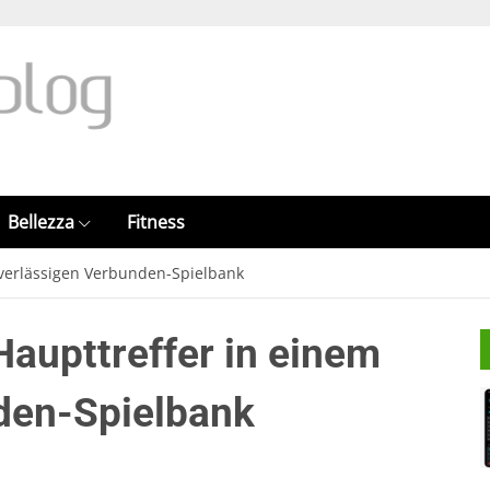
Bellezza
Fitness
uverlässigen Verbunden-Spielbank
Haupttreffer in einem
den-Spielbank