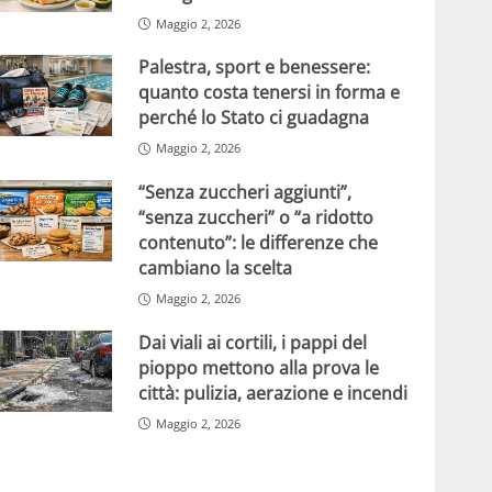
Maggio 2, 2026
Palestra, sport e benessere:
quanto costa tenersi in forma e
perché lo Stato ci guadagna
Maggio 2, 2026
“Senza zuccheri aggiunti”,
“senza zuccheri” o “a ridotto
contenuto”: le differenze che
cambiano la scelta
Maggio 2, 2026
Dai viali ai cortili, i pappi del
pioppo mettono alla prova le
città: pulizia, aerazione e incendi
Maggio 2, 2026