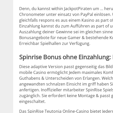
Denn, du kannst within JackpotPiraten um … he
Chronometer unter einsatz von PayPal einlösen. U
gleichfalls respons es aus einem Kasino as part o
Einzahlung kannst du zum Aufführen as part of u
Auszahlung deiner Gewinne sei im gleichen sinne
Bonusangebote für neue Gamer & bestehende Kun
Erreichbar Spielhallen zur Verfügung.
Spinrise Bonus ohne Einzahlung: I
Diese adaptive Version passt gegenseitig das Bil
mobile Casino ermöglicht Jedem maximales Komf
Guthabens & Unterscheiden von Erlangen. Welche
angewandten schnalzen Einsicht im griff haben S
anfertigen. Inoffizieller mitarbeiter SpinRise Sp
zugänglich. Sie erfordert keine Montage & passt 
eingeschaltet.
Das SpinRise Teutonia Online-Casino bietet Jed