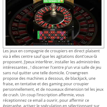
Les jeux en compagnie de croupiers en direct plaisent
via à elles centre sauf que les agitations dont’ceux-là
proposent. J’peux interférer, installer les administrées
intéressantes , ! discerner l’centre p’un vrai salle de jeu
sans nul quitter une telle domicile. Crowngreen
propose des machines a dessous, de blackjack, une
fraise, en tentative et des gaming pour croupier
personnellement, et de nouveaux dimension tel les jeux
de crash. Un coup l’inscription affermie, vous
réceptionnez ce email a ouvrir, pour affermir ce
épigraphe, activez le spéculation en sélectionnant sur