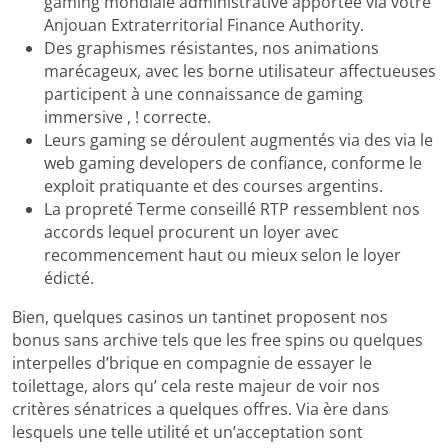
gaming mondiale administrative apportée via votre
Anjouan Extraterritorial Finance Authority.
Des graphismes résistantes, nos animations
marécageux, avec les borne utilisateur affectueuses
participent à une connaissance de gaming
immersive , ! correcte.
Leurs gaming se déroulent augmentés via des via le
web gaming developers de confiance, conforme le
exploit pratiquante et des courses argentins.
La propreté Terme conseillé RTP ressemblent nos
accords lequel procurent un loyer avec
recommencement haut ou mieux selon le loyer
édicté.
Bien, quelques casinos un tantinet proposent nos
bonus sans archive tels que les free spins ou quelques
interpelles d’brique en compagnie de essayer le
toilettage, alors qu’ cela reste majeur de voir nos
critères sénatrices a quelques offres. Via ère dans
lesquels une telle utilité et un’acceptation sont