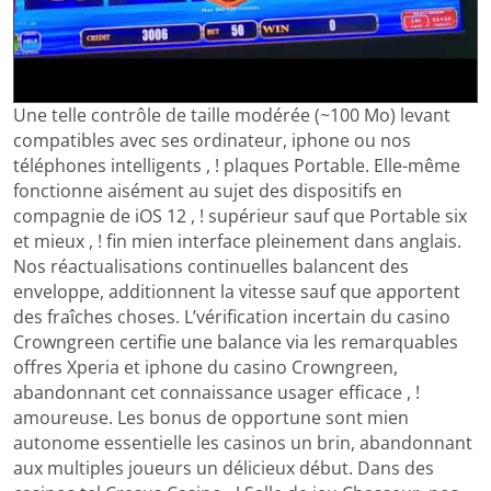
Une telle contrôle de taille modérée (~100 Mo) levant
compatibles avec ses ordinateur, iphone ou nos
téléphones intelligents , ! plaques Portable. Elle-même
fonctionne aisément au sujet des dispositifs en
compagnie de iOS 12 , ! supérieur sauf que Portable six
et mieux , ! fin mien interface pleinement dans anglais.
Nos réactualisations continuelles balancent des
enveloppe, additionnent la vitesse sauf que apportent
des fraîches choses. L’vérification incertain du casino
Crowngreen certifie une balance via les remarquables
offres Xperia et iphone du casino Crowngreen,
abandonnant cet connaissance usager efficace , !
amoureuse. Les bonus de opportune sont mien
autonome essentielle les casinos un brin, abandonnant
aux multiples joueurs un délicieux début. Dans des