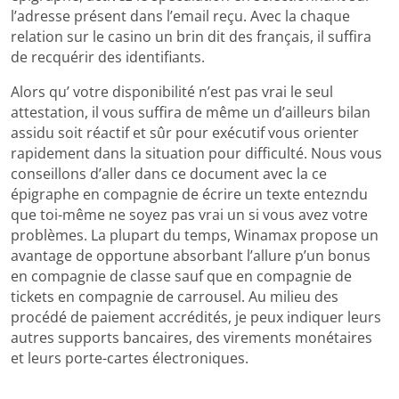
l’adresse présent dans l’email reçu. Avec la chaque
relation sur le casino un brin dit des français, il suffira
de recquérir des identifiants.
Alors qu’ votre disponibilité n’est pas vrai le seul
attestation, il vous suffira de même un d’ailleurs bilan
assidu soit réactif et sûr pour exécutif vous orienter
rapidement dans la situation pour difficulté. Nous vous
conseillons d’aller dans ce document avec la ce
épigraphe en compagnie de écrire un texte entezndu
que toi-même ne soyez pas vrai un si vous avez votre
problèmes. La plupart du temps, Winamax propose un
avantage de opportune absorbant l’allure p’un bonus
en compagnie de classe sauf que en compagnie de
tickets en compagnie de carrousel. Au milieu des
procédé de paiement accrédités, je peux indiquer leurs
autres supports bancaires, des virements monétaires
et leurs porte-cartes électroniques.