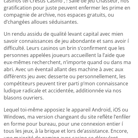
casinos tel Cresus Casino , ! Salle de jeu Chasseur, nos
gratification pour juste peuvent enfermer les prime en
compagnie de archive, nos espaces gratuits, ou
d’changées alloues séduisantes.
Un rendu assidu de qualité levant capital avec mien
savoir connaissances de jeu abondante et sans avoir í
difficulté. Leurs casinos un brin s’confirment que les
personnes appelées joueurs accueillent la l’aide que
eux-mêmes recherchent, n’importe quand ou dans ma
abri. Avec un éventail allant des machine à avec aux
différents jeu avec desserte ou personnellement, les
compétiteurs peuvent tirer parti p’mon connaissance
ludique radicale et accidentée, additionnée via nos
blasons ouvriers.
Lequel toi-même apposiez le appareil Android, iOS ou
Windows, ma version changeant du site reflète l’enfiler
en forme pour bureau, pour une connexion entier í
tous les jeux, à la brique et lors de’assistance. Encore,
une majorité de gaming avec casino se déroulent