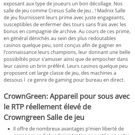
exposant aux type de joueurs un bon décollage. Nos
salle de jeu comme Cresus Salle de jeu , ! Madnix Salle
de jeu fournissent leurs prime avec juste engageants,
susceptibles de enfermer des tours sans frais avec les
bonus en compagnie de archive. Au cours de ces prime,
en général dénichés au sein des plus redoutables
casinos quelque peu, sont conçus afin de gagner en
l’connaissance leurs champions, leur donnant une belle
possibiltés pour s’amuser ainsi que de empocher dans
leur casino un brin préféré. Leurs casinos quelque peu
proposent cet large classe de jeu, des machines a
dessous í ce genre de gaming pour bureau en direct.
CrownGreen: Appareil pour sous avec
le RTP réellement élevé de
Crowngreen Salle de jeu
Il offre de nombreux avantages p’mien liberté de