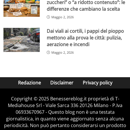
zuccheri” o “a ridotto contenuto”: le
differenze che cambiano la scelta
Maggio 2, 2026
Dai viali ai cortili, i pappi del pioppo
mettono alla prova le città: pulizia,
aerazione e incendi
Maggio 2, 2026
Redazione
Disclaimer
Privacy policy
Copyright © 2025 Benessereblog.it proprietà di T-
Mediahouse Srl - Viale Sarca 336 20126 Milano - P.Iva
06933670967 - Questo blog non è una testata
giornalistica, in quanto viene aggiornato senza alcuna
periodicità. Non può pertanto considerarsi un prodotto