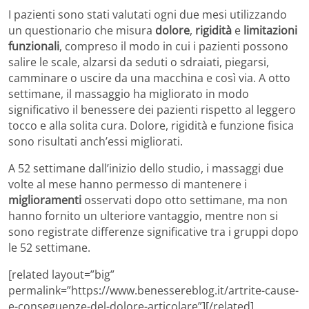
I pazienti sono stati valutati ogni due mesi utilizzando
un questionario che misura
dolore
,
rigidità
e
limitazioni
funzionali
, compreso il modo in cui i pazienti possono
salire le scale, alzarsi da seduti o sdraiati, piegarsi,
camminare o uscire da una macchina e così via. A otto
settimane, il massaggio ha migliorato in modo
significativo il benessere dei pazienti rispetto al leggero
tocco e alla solita cura. Dolore, rigidità e funzione fisica
sono risultati anch’essi migliorati.
A 52 settimane dall’inizio dello studio, i massaggi due
volte al mese hanno permesso di mantenere i
miglioramenti
osservati dopo otto settimane, ma non
hanno fornito un ulteriore vantaggio, mentre non si
sono registrate differenze significative tra i gruppi dopo
le 52 settimane.
[related layout=”big”
permalink=”https://www.benessereblog.it/artrite-cause-
e-conseguenze-del-dolore-articolare”][/related]