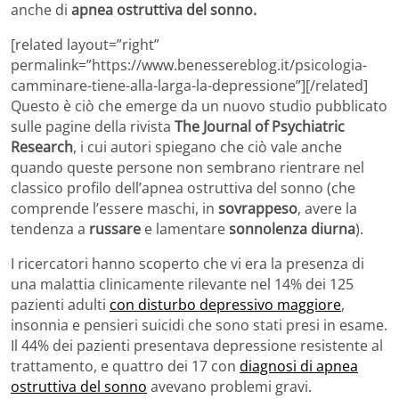
anche di
apnea ostruttiva del sonno.
[related layout=”right”
permalink=”https://www.benessereblog.it/psicologia-
camminare-tiene-alla-larga-la-depressione”][/related]
Questo è ciò che emerge da un nuovo studio pubblicato
sulle pagine della rivista
The Journal of Psychiatric
Research
, i cui autori spiegano che ciò vale anche
quando queste persone non sembrano rientrare nel
classico profilo dell’apnea ostruttiva del sonno (che
comprende l’essere maschi, in
sovrappeso
, avere la
tendenza a
russare
e lamentare
sonnolenza diurna
).
I ricercatori hanno scoperto che vi era la presenza di
una malattia clinicamente rilevante nel 14% dei 125
pazienti adulti
con disturbo depressivo maggiore
,
insonnia e pensieri suicidi che sono stati presi in esame.
Il 44% dei pazienti presentava depressione resistente al
trattamento, e quattro dei 17 con
diagnosi di apnea
ostruttiva del sonno
avevano problemi gravi.