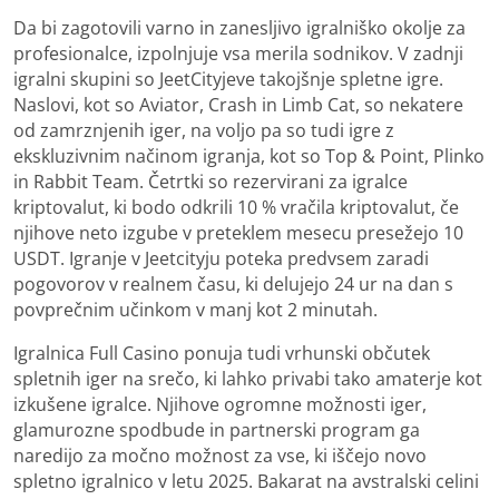
Da bi zagotovili varno in zanesljivo igralniško okolje za
profesionalce, izpolnjuje vsa merila sodnikov. V zadnji
igralni skupini so JeetCityjeve takojšnje spletne igre.
Naslovi, kot so Aviator, Crash in Limb Cat, so nekatere
od zamrznjenih iger, na voljo pa so tudi igre z
ekskluzivnim načinom igranja, kot so Top & Point, Plinko
in Rabbit Team. Četrtki so rezervirani za igralce
kriptovalut, ki bodo odkrili 10 % vračila kriptovalut, če
njihove neto izgube v preteklem mesecu presežejo 10
USDT. Igranje v Jeetcityju poteka predvsem zaradi
pogovorov v realnem času, ki delujejo 24 ur na dan s
povprečnim učinkom v manj kot 2 minutah.
Igralnica Full Casino ponuja tudi vrhunski občutek
spletnih iger na srečo, ki lahko privabi tako amaterje kot
izkušene igralce. Njihove ogromne možnosti iger,
glamurozne spodbude in partnerski program ga
naredijo za močno možnost za vse, ki iščejo novo
spletno igralnico v letu 2025. Bakarat na avstralski celini