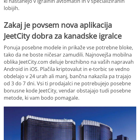
ki nastanejo v igralnih avtomatih in v specializiranih
lobijih.
Zakaj je povsem nova aplikacija
JeetCity dobra za kanadske igralce
Ponuja posebne modele in prikaže vse potrebne bloke,
tako da ne boste ničesar zamudili. Najnovejša mobilna
oblika JeetCity.com deluje brezhibno na vaših napravah
Android in iOS. Plačila kriptovalut in e-torbic se vedno
obdelajo v 24 urah ali manj, bančna nakazila pa trajajo
od 3 do 7 dni. Vsi ti prodajalci ne potrebujejo posebne
bonusne kode JeetCity, vendar obstajajo tudi posebne
metode, ki vam bodo pomagale.