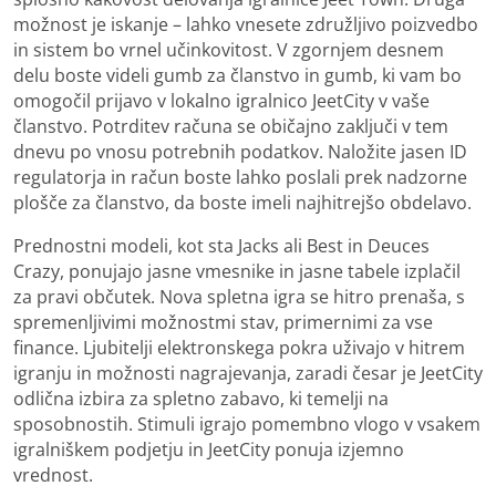
možnost je iskanje – lahko vnesete združljivo poizvedbo
in sistem bo vrnel učinkovitost. V zgornjem desnem
delu boste videli gumb za članstvo in gumb, ki vam bo
omogočil prijavo v lokalno igralnico JeetCity v vaše
članstvo. Potrditev računa se običajno zaključi v tem
dnevu po vnosu potrebnih podatkov. Naložite jasen ID
regulatorja in račun boste lahko poslali prek nadzorne
plošče za članstvo, da boste imeli najhitrejšo obdelavo.
Prednostni modeli, kot sta Jacks ali Best in Deuces
Crazy, ponujajo jasne vmesnike in jasne tabele izplačil
za pravi občutek. Nova spletna igra se hitro prenaša, s
spremenljivimi možnostmi stav, primernimi za vse
finance. Ljubitelji elektronskega pokra uživajo v hitrem
igranju in možnosti nagrajevanja, zaradi česar je JeetCity
odlična izbira za spletno zabavo, ki temelji na
sposobnostih. Stimuli igrajo pomembno vlogo v vsakem
igralniškem podjetju in JeetCity ponuja izjemno
vrednost.