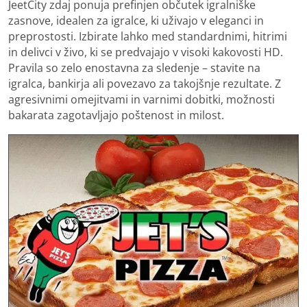
JeetCity zdaj ponuja prefinjen občutek igralniške
zasnove, idealen za igralce, ki uživajo v eleganci in
preprostosti. Izbirate lahko med standardnimi, hitrimi
in delivci v živo, ki se predvajajo v visoki kakovosti HD.
Pravila so zelo enostavna za sledenje – stavite na
igralca, bankirja ali povezavo za takojšnje rezultate. Z
agresivnimi omejitvami in varnimi dobitki, možnosti
bakarata zagotavljajo poštenost in milost.