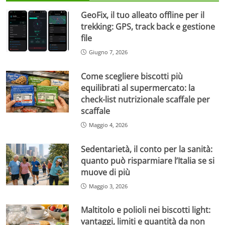
GeoFix, il tuo alleato offline per il
trekking: GPS, track back e gestione
file
Giugno 7, 2026
Come scegliere biscotti più
equilibrati al supermercato: la
check-list nutrizionale scaffale per
scaffale
Maggio 4, 2026
Sedentarietà, il conto per la sanità:
quanto può risparmiare l’Italia se si
muove di più
Maggio 3, 2026
Maltitolo e polioli nei biscotti light:
vantaggi, limiti e quantità da non