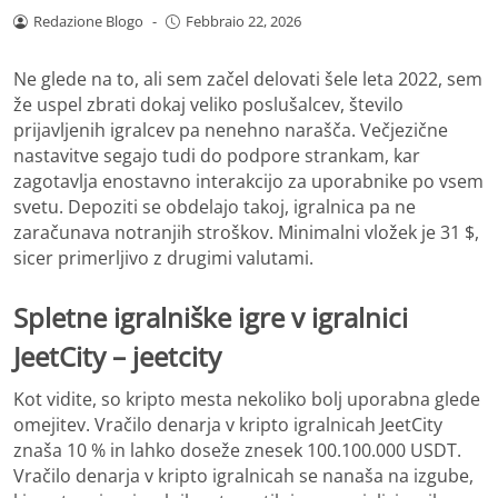
Redazione Blogo
-
Febbraio 22, 2026
Ne glede na to, ali sem začel delovati šele leta 2022, sem
že uspel zbrati dokaj veliko poslušalcev, število
prijavljenih igralcev pa nenehno narašča. Večjezične
nastavitve segajo tudi do podpore strankam, kar
zagotavlja enostavno interakcijo za uporabnike po vsem
svetu. Depoziti se obdelajo takoj, igralnica pa ne
zaračunava notranjih stroškov.
Minimalni vložek je 31 $,
sicer primerljivo z drugimi valutami.
Spletne igralniške igre v igralnici
JeetCity – jeetcity
Kot vidite, so kripto mesta nekoliko bolj uporabna glede
omejitev. Vračilo denarja v kripto igralnicah JeetCity
znaša 10 % in lahko doseže znesek 100.100.000 USDT.
Vračilo denarja v kripto igralnicah se nanaša na izgube,