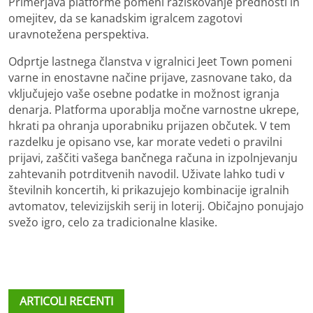
Primerjava platforme pomeni raziskovanje prednosti in
omejitev, da se kanadskim igralcem zagotovi
uravnotežena perspektiva.
Odprtje lastnega članstva v igralnici Jeet Town pomeni
varne in enostavne načine prijave, zasnovane tako, da
vključujejo vaše osebne podatke in možnost igranja
denarja. Platforma uporablja močne varnostne ukrepe,
hkrati pa ohranja uporabniku prijazen občutek. V tem
razdelku je opisano vse, kar morate vedeti o pravilni
prijavi, zaščiti vašega bančnega računa in izpolnjevanju
zahtevanih potrditvenih navodil. Uživate lahko tudi v
številnih koncertih, ki prikazujejo kombinacije igralnih
avtomatov, televizijskih serij in loterij. Običajno ponujajo
svežo igro, celo za tradicionalne klasike.
ARTICOLI RECENTI