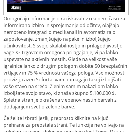
Omogočajo informacije o raziskavah v realnem času za
informirano izbiro in sprejemanje odločitev, olajšajo
nemoteno integracijo med kanali in avtomatizirajo
zaposlovanje, zmanjšujejo napake in izboljšujejo
učinkovitost. S svojo skalabilnostjo in prilagodljivostjo
Sage X3 trgovcem omogoča prilagajanje, vi pa lahko
uspevate na aktivnih mestih. Glede na velikost vaše
igralnice lahko z drugim pologom dobite 50 brezplačnih
vrtljajev in 75 % vrednosti vašega pologa. Vse možnosti
provizij, razen Soforta, vam pomagajo takoj izboljšati
vašo stavo na srečo. Z enim samim nakazilom lahko
izboljšate svojo stavo, ki znaša skupno 5.100.000 $.
Spletna stran je okrašena v ebenovinastih barvah z
dodajanjem svetlo zelene barve.
Če želite izbrati jezik, preprosto kliknite na ključ
prehrane za preostale strani. Te funkcije ne vplivajo na
splošno kakovost delovanja igralnice Jeet Town. Druga