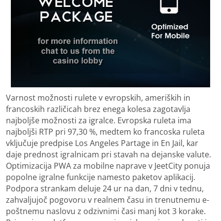
Varnost možnosti rulete v evropskih, ameriških in
francoskih različicah brez enega kolesa zagotavlja
najboljše možnosti za igralce. Evropska ruleta ima
najboljši RTP pri 97,30 %, medtem ko francoska ruleta
vključuje predpise Los Angeles Partage in En Jail, kar
daje prednost igralnicam pri stavah na dejanske valute.
Optimizacija PWA za mobilne naprave v JeetCity ponuja
popolne igralne funkcije namesto paketov aplikacij.
Podpora strankam deluje 24 ur na dan, 7 dni v tednu,
zahvaljujoč pogovoru v realnem času in trenutnemu e-
poštnemu naslovu z odzivnimi časi manj kot 3 korake.