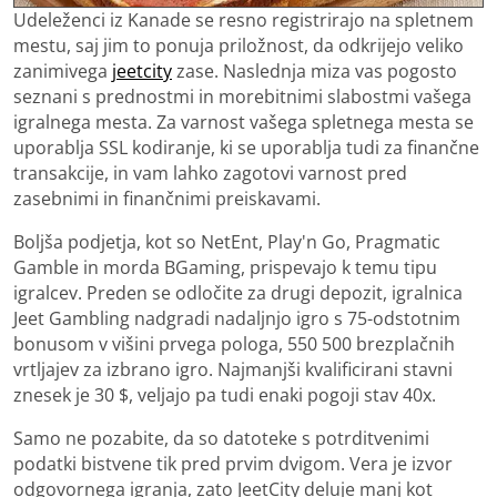
Udeleženci iz Kanade se resno registrirajo na spletnem
mestu, saj jim to ponuja priložnost, da odkrijejo veliko
zanimivega
jeetcity
zase. Naslednja miza vas pogosto
seznani s prednostmi in morebitnimi slabostmi vašega
igralnega mesta. Za varnost vašega spletnega mesta se
uporablja SSL kodiranje, ki se uporablja tudi za finančne
transakcije, in vam lahko zagotovi varnost pred
zasebnimi in finančnimi preiskavami.
Boljša podjetja, kot so NetEnt, Play'n Go, Pragmatic
Gamble in morda BGaming, prispevajo k temu tipu
igralcev. Preden se odločite za drugi depozit, igralnica
Jeet Gambling nadgradi nadaljnjo igro s 75-odstotnim
bonusom v višini prvega pologa, 550 500 brezplačnih
vrtljajev za izbrano igro. Najmanjši kvalificirani stavni
znesek je 30 $, veljajo pa tudi enaki pogoji stav 40x.
Samo ne pozabite, da so datoteke s potrditvenimi
podatki bistvene tik pred prvim dvigom. Vera je izvor
odgovornega igranja, zato JeetCity deluje manj kot