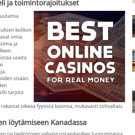
i ja toimintorajoitukset
muutamia
tuksen kolikon
joavat omia
timia ja
lleen.
istää useita
ai
ja,
niiden sisään.
iden
lti tarjota
 rakastat oikeaa fyysistä kasinoa, mukavasti sohvaltasi.
den löytämiseen Kanadassa
ksen tai tiedostojen vahvistusstandardien luopumisesta,