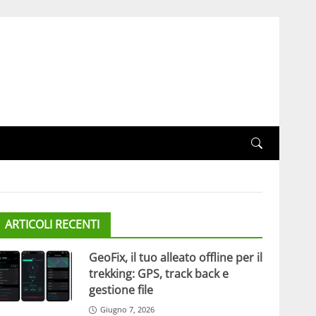
ARTICOLI RECENTI
GeoFix, il tuo alleato offline per il
trekking: GPS, track back e
gestione file
Giugno 7, 2026