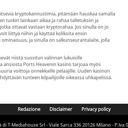
kitsevia kryptokannustimia, pitämään hauskaa samalla
n tuskin lainkaan aikaa ja rahaa talletuksiin ja
jotka ottavat vastaan ​​kryptorahaa. Jos sinulla on jo
it liittyä niihin ja käyttää kolikoita ensin
 ominaisuus, ja sinulla on salkunseurantalaite, jolla
vät niistä suositun valinnan lukuisille
nsa ansiosta Ports Heavenin kasino tarjoaa myös
 suuria voittoja onnekkaille pelaajille. Uuden kasinon
dyttävän tunteen kilpailijoille oikeassa uhkapelissä.
Redazione
Disclaimer
Privacy policy
 di T-Mediahouse Srl - Viale Sarca 336 20126 Milano - P.Iva