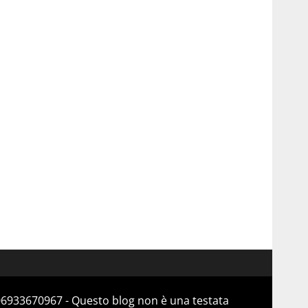
 06933670967 - Questo blog non è una testata