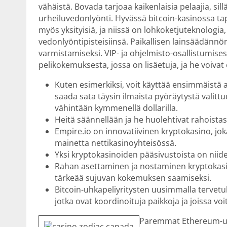
vähäistä. Bovada tarjoaa kaikenlaisia ​​pelaajia, si
urheiluvedonlyönti. Hyvässä bitcoin-kasinossa tap
myös yksityisiä, ja niissä on lohkoketjuteknologia,
vedonlyöntipisteisiinsä. Paikallisen lainsäädännö
varmistamiseksi. VIP- ja ohjelmisto-osallistumises
pelikokemuksesta, jossa on lisäetuja, ja he voivat 
Kuten esimerkiksi, voit käyttää ensimmäistä as
saada sata täysin ilmaista pyöräytystä valit
vähintään kymmenellä dollarilla.
Heitä säännellään ja he huolehtivat rahoistasi
Empire.io on innovatiivinen kryptokasino, jok
mainetta nettikasinoyhteisössä.
Yksi kryptokasinoiden pääsivustoista on niid
Rahan asettaminen ja nostaminen kryptokasi
tärkeää sujuvan kokemuksen saamiseksi.
Bitcoin-uhkapeliyritysten uusimmalla tervetu
jotka ovat koordinoituja paikkoja ja joissa voit 
Paremmat Ethereum-uhk