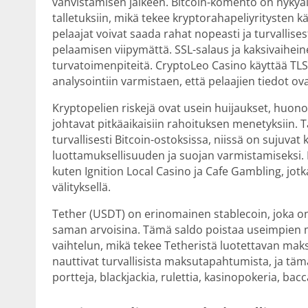
vahvistamisen jälkeen. Bitcoin-komento on nykyai
talletuksiin, mikä tekee kryptorahapeliyritysten 
pelaajat voivat saada rahat nopeasti ja turvallisest
pelaamisen viipymättä.
SSL-salaus ja kaksivaihei
turvatoimenpiteitä. CryptoLeo Casino käyttää T
analysointiin varmistaen, että pelaajien tiedot ov
Kryptopelien riskejä ovat usein huijaukset, huon
johtavat pitkäaikaisiin rahoituksen menetyksiin. 
turvallisesti Bitcoin-ostoksissa, niissä on sujuvat
luottamuksellisuuden ja suojan varmistamiseksi. E
kuten Ignition Local Casino ja Cafe Gambling, jotk
välityksellä.
Tether (USDT) on erinomainen stablecoin, joka on 
saman arvoisina. Tämä saldo poistaa useimpien m
vaihtelun, mikä tekee Tetheristä luotettavan mak
nauttivat turvallisista maksutapahtumista, ja täm
portteja, blackjackia, rulettia, kasinopokeria, bacc