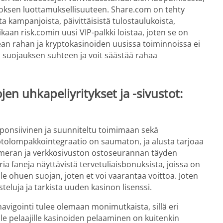
roksen luottamuksellisuuteen. Share.com on tehty
ista kampanjoista, päivittäisistä tulostaulukoista,
aan risk.comin uusi VIP-palkki loistaa, joten se on
ikean rahan ja kryptokasinoiden uusissa toiminnoissa ei
 suojauksen suhteen ja voit säästää rahaa
jen uhkapeliyritykset ja -sivustot:
ponsiivinen ja suunniteltu toimimaan sekä
ryptolompakkointegraatio on saumaton, ja alusta tarjoaa
meran ja verkkosivuston ostoseurannan täyden
 faneja näyttävistä tervetuliaisbonuksista, joissa on
le ohuen suojan, joten et voi vaarantaa voittoa. Joten
steluja ja tarkista uuden kasinon lisenssi.
vigointi tulee olemaan monimutkaista, sillä eri
nille pelaajille kasinoiden pelaaminen on kuitenkin