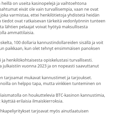
llä heillä on useita kasinopelejä ja vaihtoehtona
ahtumat eivät ole vain turvallisempia, vaan ne ovat
 joka varmistaa, ettei henkilötietoja yhdistetä heidän
n tiedot ovat ratkaisevan tärkeitä vedonlyönnin tunteen
ta lähtien pelaajat voivat hyötyä maksullisesta
olla ammattilaisia.
kelta, 100 dollaria kannustindollareiden sisällä ja voit
tuun paikkaan, kun olet tehnyt ensimmäisen panoksen
 ja henkilökohtaisesta opiskelustasi turvallisesti.
a julkaistiin vuonna 2023 ja on nopeasti saavuttanut
en tarjoamat mukavat kannustimet ja tarjoukset.
noilla on helppo tapa, mutta vinkkien tunteminen on
liaismatolla on houkuttelevia BTC-kasinon kannustimia,
käyttää erilaisia ​​ilmaiskierroksia.
apeliyritykset tarjoavat myös ainutlaatuisen